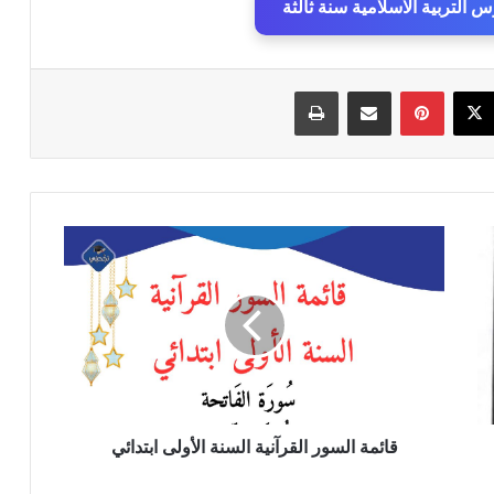
التربية الاسلامية سنة ثالثة
سبوك
‫X
بينتيريست
مشاركة عبر البريد
طباعة
قائمة
السور
القرآنية
السنة
الأولى
ابتدائي
قائمة السور القرآنية السنة الأولى ابتدائي