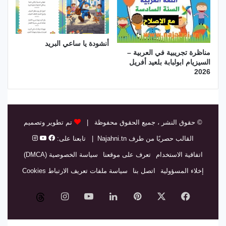
أنشودة يا ساعي البريد
مناظرة تجريبية في العربية –
السيزيام ابولبابة بلعيد أفريل
2026
© حقوق النشر
، جميع الحقوق محفوظة |
تم تطوير وتصميم
القالب حصريًا من طرف
Najahni.tn
| تابعنا على:
اتفاقية الاستخدام
تعرف على موقعنا
سياسة الخصوصية (DMCA)
إخلاء المسؤولية
اتصل بنا
سياسة ملفات تعريف الارتباط Cookies
فيسبوك
‫X
بينتيريست
لينكدإن
‫YouTube
انستقرام
threads