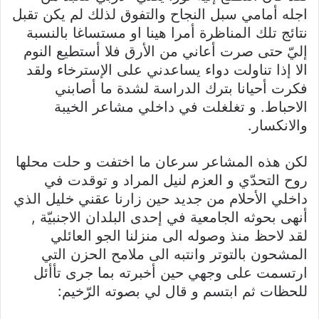
اجله أمامي سبل النجاح والتفوق لذلك لم يكن تقبل
نتائج تلك المناظرة أمرا هينا او مستساغا بالنسبة
إليّ حتى صرت أعاني من الأرق فلا أستطيع النوم
الا إذا تناولت دواء يساعدني على الإسترخاء ولقد
فكرت أحيانا بترك الدراسة لشدة ما أصابني
الاحباط. و تغلغلت في داخلي مشاعر الخيبة
والانكسار.
لكن هذه المشاعر سرعان ما اختفت و حلت محلها
روح التحدّي و العزم لنيل المراد و توقدت في
داخلي الأحلام من جديد حين زارنا عقني خليل الذي
أنهى بحوثه الجامعية في إحدى البلدان الاجنبيّة ,
لقد لاحظ منذ وصوله الى منزلنا الجو العائلي
المشحون بالتوتر وانتبه الى ملامح الحزن التي
ارتسمت على وجهي حين أخبرته بما جرى تأأئل
للحظات ثم ابتسم و قال لي بصوته الرّخيم: