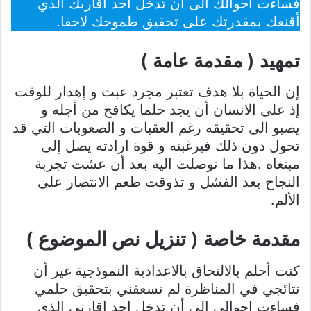
فساءت أحوالك الى أن تدخّل أحد اقاربك الذي
أقنعك بمقدرتك على تحقيق طموحك لاحقا.
تمهيد ( مقدمة عامة )
إن الحياة بلا هدف تعتبر مجرد عبث و إهدار للوقت
إذ على الانسان أن يجد حلما يكافح من أجله و
يصبو الى تحقيقه رغم العقبات و الصعوبات التي قد
تحول دون ذلك فبرغبته و قوة ارادته يصل إلى
مبتغاه .هذا ما توصلت اليه بعد أن عشت تجربة
النجاح بعد الفشل و تذوقت طعم الانتصار على
الألم.
مقدمة خاصة ( تنزيل نص الموضوع )
كنت أحلم بالالتحاق بالاعدادية النموذجية غير أن
نتائجي في المناظرة لم تسعفني بتحقيق حلمي
فساءت احوالي الى أن تدخل احد اقاربي الذي