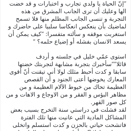
“إنّ الحياة يا ولدي تجارب و اختبارات و قد خضت
الها وعليك أن ترى الجانب المشرق من هذه
التجربة و تنسى الجانب المظلم منها فلا تسمح
لماضيك بأن ينعكس انعكاسا سلبيا على حاضرك و
استغربت موقفه و سألته متفسرا: “كيف يمكن أن
يسعد الانسان بفشله أو إضياع حلمه؟ “
استوى عمّي خليل في جلسته و أردف
قائلا””سأخبرك بتجربة مشابهة لتجربتك خضتها
سابقا و كدت أحبط مثلك لولا أني تيقنت أنّ أقوى
المعارك يخوضها أعتى الجنود و أن القصص
العظيمة تحاك من خيوط الآلام العظيمة و من
مظاهر البؤس و الفقر و من الاوجاع و الاهات و من
كل صور القهر.
لقد فشلت في دراستي سنة التخرج بسبب بعض
المشاكل المادية التي عانيت منها تلك الفترة
فاتشحت حياتي بالحزن و كدت استسلم واتخلى