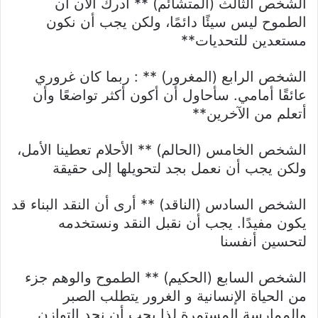
الشخص الثالث (المتشائم) ** أدرك الآن أن
الطموح ليس سيئًا دائمًا، ولكن يجب أن نكون
مستعدين للتحديات**
الشخص الرابع (المغرور) ** : ربما كان غروري
عائقًا أمامي. سأحاول أن أكون أكثر تواضعًا وأن
أتعلم من الآخرين**
الشخص الخامس (الحالم) ** الأحلام تعطينا الأمل،
ولكن يجب أن نعمل بجد لتحويلها إلى حقيقة
الشخص السادس (الناقد) ** أرى أن النقد البناء قد
يكون مفيدًا. يجب أن نقبل النقد ونستخدمه
لتحسين أنفسنا
الشخص السابع (الحكيم) ** الطموح والوهم جزء
من الحياة الإنسانية و الغرور يتطلب الصبر
والممارسة المستمرة لذا يجب أن نجد التوازن