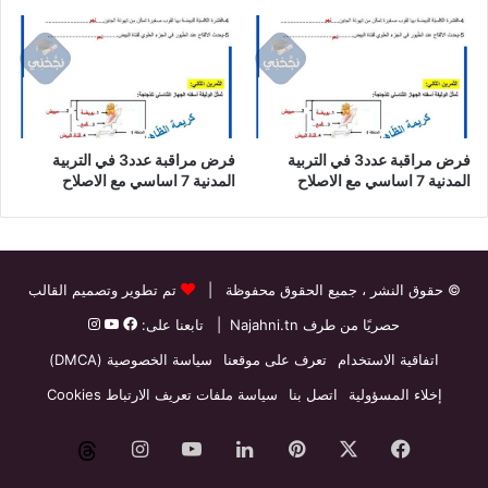
فرض مراقبة عدد3 في التربية
فرض مراقبة عدد3 في التربية
المدنية 7 اساسي مع الاصلاح
المدنية 7 اساسي مع الاصلاح
© حقوق النشر
، جميع الحقوق محفوظة |
تم تطوير وتصميم القالب
حصريًا من طرف
Najahni.tn
| تابعنا على:
اتفاقية الاستخدام
تعرف على موقعنا
سياسة الخصوصية (DMCA)
إخلاء المسؤولية
اتصل بنا
سياسة ملفات تعريف الارتباط Cookies
فيسبوك
‫X
بينتيريست
لينكدإن
‫YouTube
انستقرام
threads