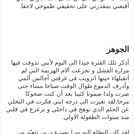
أقنعني بمقدرتي على تحقيقي طموحي لاحقا.
موضوع منجز محور أحلام ومطامح
الجوهر
أذكر تلك الفترة جيدا الى اليوم لأنني تذوقت فيها
مرارة الفشل و تجرعت آلام الهزيمة التي لم
أتقبلهاء حينها انزويت في غرفتي أجالس ألمي
وأذرف الدموع طوال الوقت صباحا مساء حتى
صرت ولدا صموتا كثيبا بعد أن كنت ضحوكا
مرحا.لقد تغيرت الى درجة انني فكرت في التخلي
عن الحلم الذي توهج في داخلي و ترعرع في قلبي
منذ سنوات الطفولة الاولى.
لقد كان التطلع إليه نورا يضيء دربي تتعبّد من