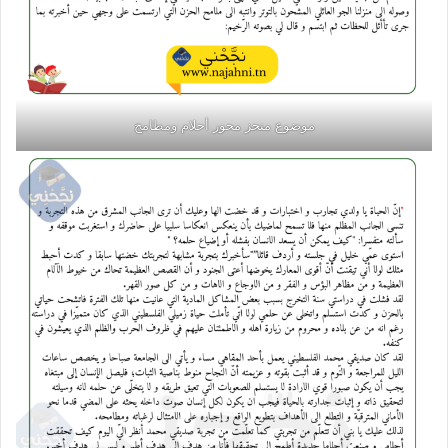
موضوع منجز محور أحلام ومطامح