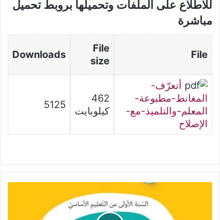
للاطلاع على الملفات وتحميلها بروبط تحميل
مباشرة
File
Downloads
File
size
أتعرّف-
المغانط-مطبوعة-
462
5125
المعلم-والتلميذ-مع-
كيلوبايت
الإصلاح
كتاب
الرياضيات
السنة
الأولى