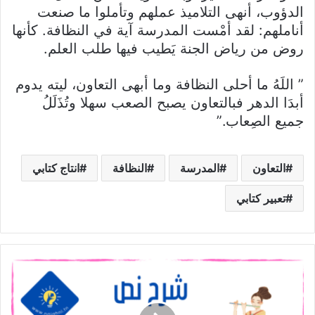
الدؤوب، أنهى التلاميذ عملهم وتأملوا ما صنعت
أناملهم: لقد أمْست المدرسة آية في النظافة. كأنها
روض من رياض الجنة يَطيب فيها طلب العلم.
” اللَهُ ما أحلى النظافة وما أبهى التعاون، ليته يدوم
أبدَا الدهر فبالتعاون يصبح الصعب سهلا وتُذَلَلُ
جميع الصِعاب.”
التعاون
المدرسة
النظافة
انتاج كتابي
تعبير كتابي
شرح
نص
المرأة
الصينية