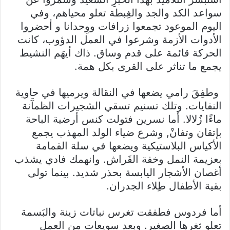
سواعد الكد والجد والغِبطة تعلو محياهم، وفي
اليوم الموعود تجمعوا زرافات ووِحدانا و أحضروا
الأدوات الأزمة وشرعوا في العمل الدؤوب، كانت
الحركة قائمة على قدم وساق. ذاك أيهَم النشيط
يجمع ما تناثر على القرى بكل همة.
وطفِقَ رامي يضعها في النقالة ويرميها في حاوية
النفايات. وتلك تسنيم تسقي الشجيرات الظمآَنة
ماءًا زُلالا. أما نسرين فتولت كنس أرضية الباحة
بإتقان وتفانْ, وشرع ضياء الولد المهذب يجمع
الأكياس البلاستيكية ويضعها في سلة القمامة
بعزيمة النمل وخفة الفَراش. وانهمك فادي يشذب
أغصان الأشجار اليابسة بحذر شديد. بينما تولى
بقية الأطفال طِلاء الجدران.
أما فردوس فطفقت تغرس نباتات زينة والبَسمة
تعلو ثغرها الصغير. وبعد سويعات من العمل