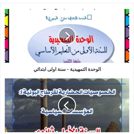
الوحدة
التمهيدية
-
سنة
اولى
ابتدائي
الوحدة التمهيدية - سنة اولى ابتدائي
الخصوصيات
الحضارية
لقرطاج
البونية
I:
المؤسسات
السياسية