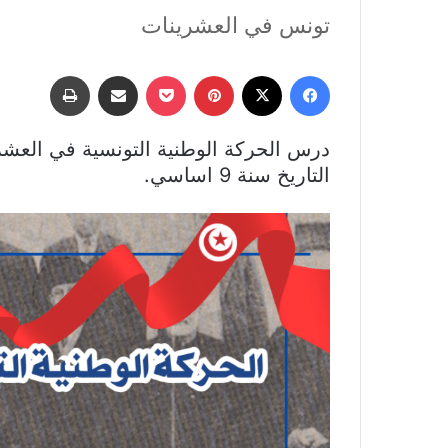
تونس في العشرينات
فيسبوك
‫X
بينتيريست
‫Pocket
مشاركة عبر البريد
طباعة
درس الحركة الوطنية التونسية في الع
التاريخ سنة 9 اساسي.