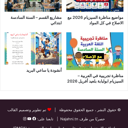
مواضيع مناظرة السيزيام 2026 مع
مشاريع القسم – السنة السادسة
الاصلاح في كل المواد
ابتدائي
أنشودة يا ساعي البريد
مناظرة تجريبية في العربية –
السيزيام ابولبابة بلعيد أفريل 2026
© حقوق النشر
، جميع الحقوق محفوظة |
تم تطوير وتصميم القالب
حصريًا من طرف
Najahni.tn
| تابعنا على:
اتفاقية الاستخدام
تعرف على موقعنا
سياسة الخصوصية (DMCA)