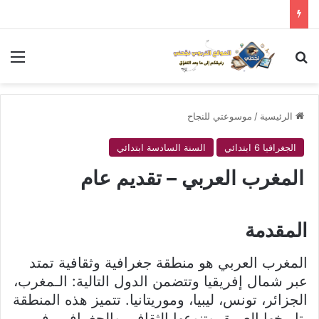
بحث عن
الق
الرئيسية
/
موسوعتي للنجاح
الجغرافيا 6 ابتدائي
السنة السادسة ابتدائي
المغرب العربي – تقديم عام
المقدمة
المغرب العربي هو منطقة جغرافية وثقافية تمتد
عبر شمال إفريقيا وتتضمن الدول التالية: الـمغرب،
الجزائر، تونس، ليبيا، وموريتانيا. تتميز هذه المنطقة
بتاريخها العريق وتنوعها الثقافي والجغرافي. في