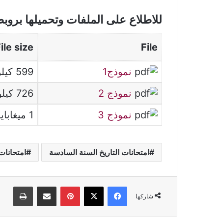
للاطلاع على الملفات وتحميلها بروب
ile size
File
نموذج1
599 كيلوبايت
نموذج 2
726 كيلوبايت
نموذج 3
1 ميغابايت
امتحانات التاريخ السنة السادسة
امتحانات
فيسبوك
‫X
بينتيريست
مشاركة عبر البريد
طباعة
شاركها