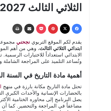
الثلاثي الثالث Pdf 2026-2027
فيسبوك
‫X
بينتيريست
‫Pocket
مشاركة عبر البريد
طباعة
يقدم لكم الموقع التربوي
نجحني
مجموعة 
ابتدائي الثلاثي الثالث
، وهي من أهم الموار
الابتدائي استعداداً للاختبارات الرسمية. 
وتُساعد التلميذ على المراجعة الشاملة وت
أهمية مادة التاريخ في السنة ا
تحتل مادة التاريخ مكانة بارزة في منهج
ا
بالحضارات الإنسانية والأحداث الكبرى التي
يصل البرنامج إلى محاوره الختامية الأكثر 
مضاعفاً في المراجعة والتحضير. كما أن ما