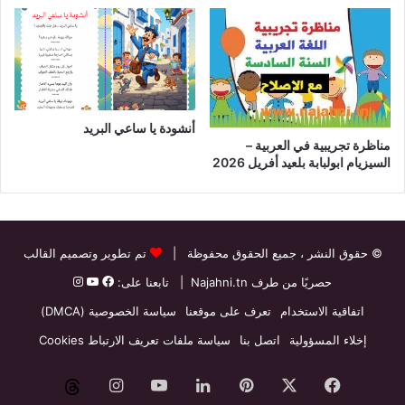
أنشودة يا ساعي البريد
مناظرة تجريبية في العربية –
السيزيام ابولبابة بلعيد أفريل 2026
© حقوق النشر
، جميع الحقوق محفوظة |
تم تطوير وتصميم القالب
حصريًا من طرف
Najahni.tn
| تابعنا على:
اتفاقية الاستخدام
تعرف على موقعنا
سياسة الخصوصية (DMCA)
إخلاء المسؤولية
اتصل بنا
سياسة ملفات تعريف الارتباط Cookies
فيسبوك
‫X
بينتيريست
لينكدإن
‫YouTube
انستقرام
threads