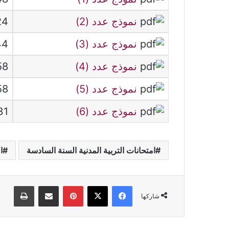
نموذج عدد (2)
624 كي
نموذج عدد (3)
344 ك
نموذج عدد (4)
358 كي
نموذج عدد (5)
358 كي
نموذج عدد (6)
431 كي
امتحانات التربية المدنية السنة السادسة
ا
فيسبوك
‫X
بينتيريست
مشاركة عبر البريد
طباعة
شاركها