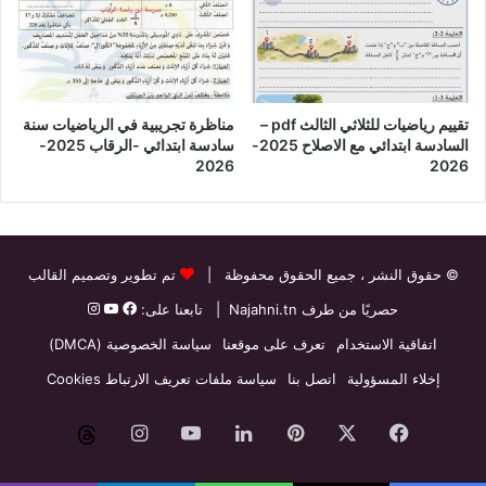
تقييم رياضيات للثلاثي الثالث pdf –
مناظرة تجريبية في الرياضيات سنة
السادسة ابتدائي مع الاصلاح 2025-
سادسة ابتدائي -الرقاب 2025-
2026
2026
© حقوق النشر
، جميع الحقوق محفوظة |
تم تطوير وتصميم القالب
حصريًا من طرف
Najahni.tn
| تابعنا على:
اتفاقية الاستخدام
تعرف على موقعنا
سياسة الخصوصية (DMCA)
إخلاء المسؤولية
اتصل بنا
سياسة ملفات تعريف الارتباط Cookies
فيسبوك
‫X
بينتيريست
لينكدإن
‫YouTube
انستقرام
threads