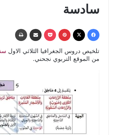
سادسة
فيسبوك
‫X
بينتيريست
‫Pocket
مشاركة عبر البريد
طباعة
تلخيص دروس الجغرافيا الثلاثي الاول
سن
من الموقع التربوي نجحني.