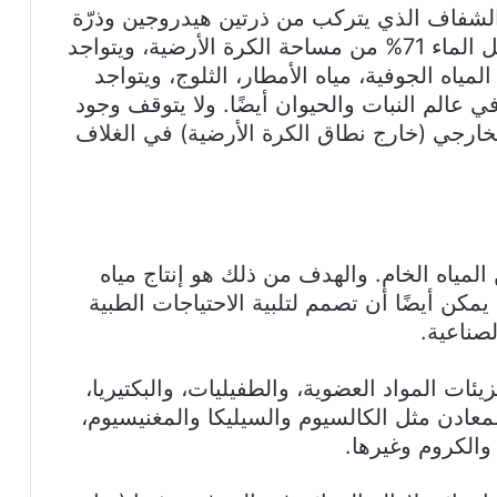
لشفاف الذي يتركب من ذرتين هيدروجين وذرّة
أكسجين، ورمزه الكيميائي: (H2O). ويحتل الماء 71% من مساحة الكرة الأرضية، ويتواجد
 المياه الجوفية، مياه الأمطار، الثلوج، ويتواجد
 الخلية الحية بنسبة 50-60%، وفي عالم النبات والحيوان أيضًا. ولا يتوقف وجود
الخارجي (خارج نطاق الكرة الأرضية) في الغلاف
لمياه الخام. والهدف من ذلك هو إنتاج مياه
مكن أيضًا أن تصمم لتلبية الاحتياجات الطبية
لصناعية.
ئات المواد العضوية، والطفيليات، والبكتيريا،
عادن مثل الكالسيوم والسيليكا والمغنيسيوم،
الكروم وغيرها.