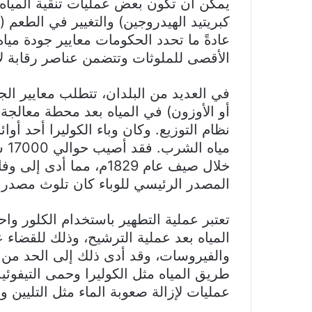
يمكن أن تكون بعض عمليات تنقية المياه ان
كبريتيد الهيدروجين) والتغيير في الطعم (
عادةً ما تحدد الحكومات معايير جودة ميا
الأقصى للملوثات وتتضمن عناصر رقابة لإ
في العديد من البلدان، تتطلب معايير ال
أو الأوزون) في المياه بعد محطة معالجة 
نظام التوزيع. وكان وباء الكوليرا أحد أوائ
ميا
خلال صيف عام 1829م، مما
المصدر الرئيسي للوباء كان تلوث مصدر ا
تعتبر عملية التطهير باستخدام الكلور و
المياه بعد عملية الترشيح، وذلك للقضاء ع
والفيروسات، وقد أدى ذلك إلى الحد من ا
طريق المياه مثل الكوليرا وحمى التيفوئ
عمليات لإزالة صعوبة الماء مثل التليين و