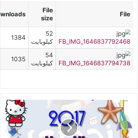
File
wnloads
File
size
52
1384
FB_IMG_1646837792468
كيلوبايت
54
1035
FB_IMG_1646837794738
كيلوبايت
مناظرة
الدخول
الى
المدارس
الإعدادية
2017