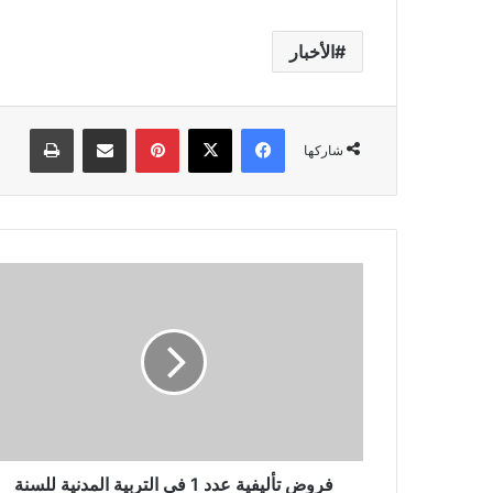
الأخبار
فيسبوك
‫X
بينتيريست
مشاركة عبر البريد
طباعة
شاركها
فروض
تأليفية
عدد
1
في
التربية
المدنية
للسنة
السابعة
أساسي
فروض تأليفية عدد 1 في التربية المدنية للسنة