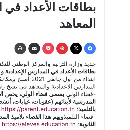
بطاقات الأعداد في ا
المعاهد
فيسبوك
‫X
بينتيريست
‫Pocket
مشاركة عبر البريد
طباعة
جديد وزارة التربية والمركز الوطني للتكنول
بطاقات الأعداد في المدارس الإعدادية و 
ابتداء من أول جانفي
المدارس الاعدادية والمعاهد في نسخ رق
-فضاء الولي
يسمى فضاء الولي، يخص الأول
المدرسية لأبنائهم (عقوبات، غيابات، أنش
بالتلميذ
:
https://parent.education.tn
-فضاء التلميذ
ويهم هذا الفضاء تلاميذ الم
الثانوية
:
https://eleves.education.tn