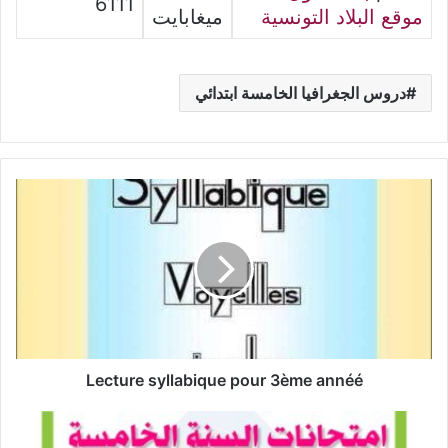
6111
موقع البلاد التونسية
ميغابايت
دروس الجغرافيا الخامسة ابتدائي
Lecture
syllabique
pour
3ème
annéé
Lecture syllabique pour 3ème annéé
امتحانات
انتاج