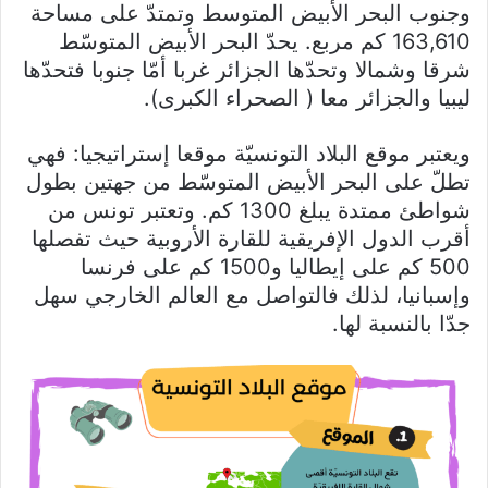
وجنوب البحر الأبيض المتوسط وتمتدّ على مساحة
163,610 كم مربع. يحدّ البحر الأبيض المتوسّط
شرقا وشمالا وتحدّها الجزائر غربا أمّا جنوبا فتحدّها
ليبيا والجزائر معا ( الصحراء الكبرى).
ويعتبر موقع البلاد التونسيّة موقعا إستراتيجيا: فهي
تطلّ على البحر الأبيض المتوسّط من جهتين بطول
شواطئ ممتدة يبلغ 1300 كم. وتعتبر تونس من
أقرب الدول الإفريقية للقارة الأروبية حيث تفصلها
500 كم على إيطاليا و1500 كم على فرنسا
وإسبانيا، لذلك فالتواصل مع العالم الخارجي سهل
جدّا بالنسبة لها.