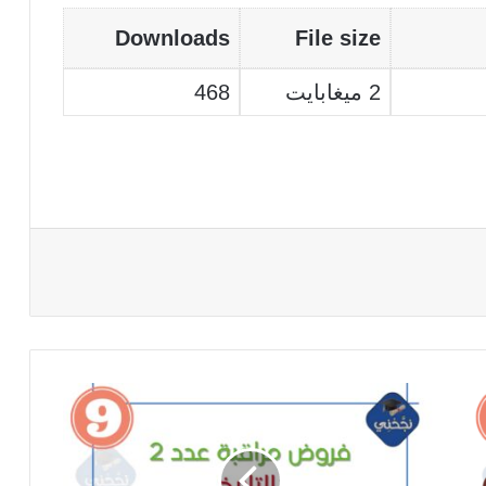
Downloads
File size
2 ميغابايت
468
فروض
مراقبة
عدد2
في
التاريخ