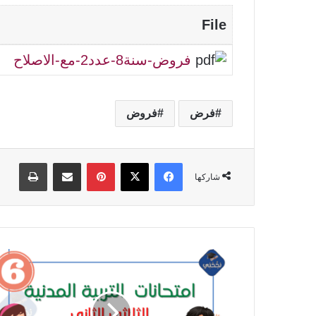
File
فروض-سنة8-عدد2-مع-الاصلاح
فرض
فروض
فيسبوك
‫X
بينتيريست
مشاركة عبر البريد
طباعة
شاركها
إمتحانات
التربية
المدنية
الثلاثي
الثاني