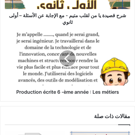
مع
الإجابة
عن
شرح قصيدة يا من لقلب متيم - مع الإجابة عن الأسئلة – أولى
الأسئلة
ثانوي
–
أولى
Production
ثانوي
écrite
6
-ème
année
:
Les
métiers
Production écrite 6 -ème année : Les métiers
مقالات ذات صلة