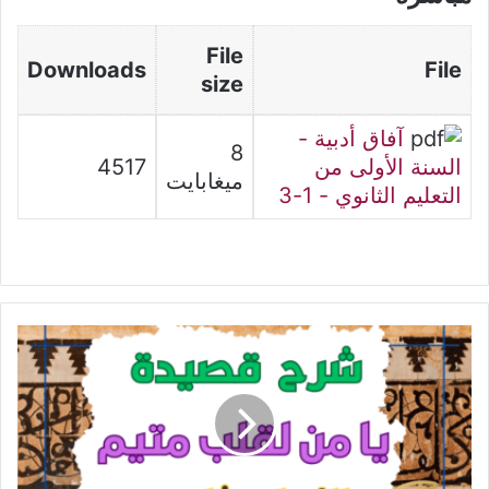
File
Downloads
File
size
آفاق أدبية -
8
السنة الأولى من
4517
ميغابايت
التعليم الثانوي - 1-3
شرح
قصيدة
يا
من
لقلب
متيم
-