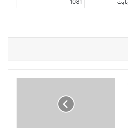
1081
فروض
تأليفية
عدد
1
في
إنقليزية
للسنة
الأولى