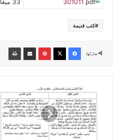
301011
33 ميغابايت
كتب قديمة
فيسبوك
‫X
بينتيريست
مشاركة عبر البريد
طباعة
شاركها
تدريب
على
الإنشاء
محور
المرأة
في
المجتمعات
المعاصرة