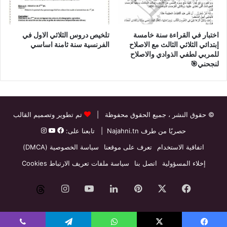
اختبار في القراءة سنة خامسة
تلخيص دروس الثلاثي الاول في
إبتدائي الثلاثي الثالث مع الاصلاح
الفرنسية سنة ثامنة اساسي
للمربي لطفي الذوادي والاصلاح
لنجحني🎯
© حقوق النشر
، جميع الحقوق محفوظة |
تم تطوير وتصميم القالب
حصريًا من طرف
Najahni.tn
| تابعنا على:
اتفاقية الاستخدام
تعرف على موقعنا
سياسة الخصوصية (DMCA)
إخلاء المسؤولية
اتصل بنا
سياسة ملفات تعريف الارتباط Cookies
فيسبوك
‫X
بينتيريست
لينكدإن
‫YouTube
انستقرام
threads