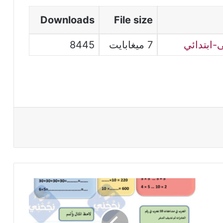
Downloads
File size
-ابتدائي
7 ميغابايت
8445
ورقة
عمل
حول
جدول