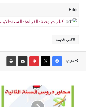
File
كتاب-روضة-القراءة-السنة-الاولى
كتب قديمة
فيسبوك
‫X
بينتيريست
مشاركة عبر البريد
طباعة
شاركها
محاور
دروس
السنة
الثانية