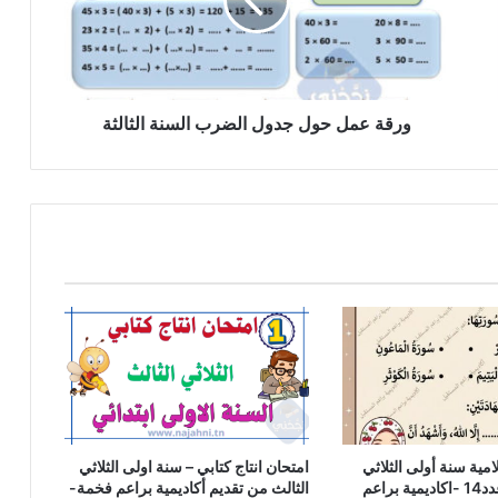
الضرب
السنة
الثالثة
ورقة عمل حول جدول الضرب السنة الثالثة
امية سنة أولى الثلاثي
امتحان انتاج كتابي – سنة اولى الثلاثي
الثالث نموذج عدد14 -اكاديمية براعم
الثالث من تقديم أكاديمية براعم فخمة-