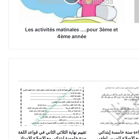
et
4ème
année
Les activités matinales ....pour 3ème et
4ème année
اءة سنة خامسة إبتدائي
تقييم نهاية الثلاثي الثاني في قواعد اللغة
 مع الاصلاح للمربي لطفي
سنة خامسة ابتدائي مع الاصلاح للاستاذ