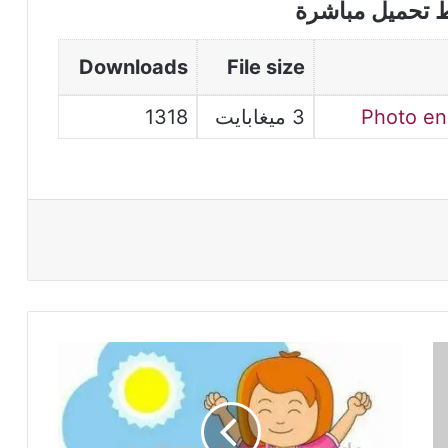
ط تحميل مباشرة
Downloads
File size
Photo e
3 ميغابايت
1318
Les
activités
matinales
....pour
3ème