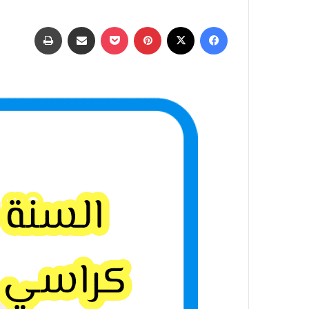
فيسبوك
‫X
بينتيريست
‫Pocket
مشاركة عبر البريد
طباعة