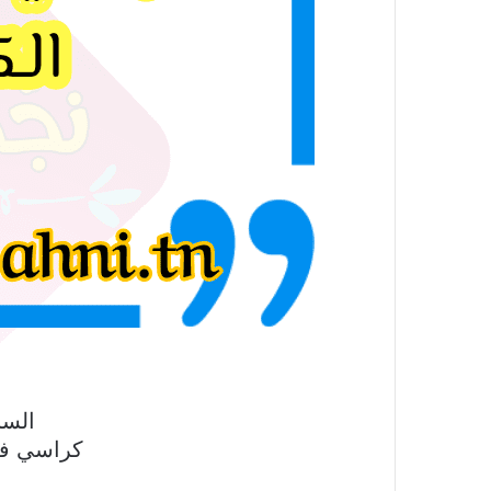
السن
كراسي في 