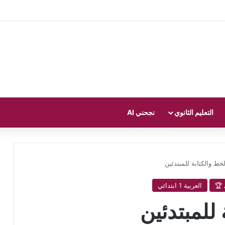
التعليم الثانوي
نجحني AI
ط والكتابة للمبتدئين
 🏆
العربية 1 ابتدائي
للمبتدئين