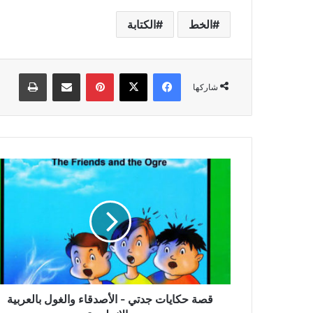
الخط
الكتابة
فيسبوك
‫X
بينتيريست
مشاركة عبر البريد
طباعة
شاركها
قصة
حكايات
جدتي
-
الأصدقاء
والغول
بالعربية
والإنجليزية
قصة حكايات جدتي - الأصدقاء والغول بالعربية