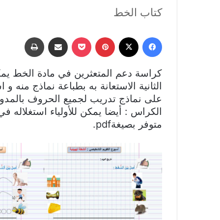
كتاب الخط
فيسبوك
‫X
بينتيريست
‫Pocket
مشاركة عبر البريد
طباعة
كراسة دعم المتعثرين في مادة الخط يمك
الثانية الاستعانة به بطباعة نماذج منه و
على نماذج تدريب لجميع الحروف بالمدود 
الكراس : أيضا يمكن للأولياء استغلاله ف
متوفر بصيغةpdf.