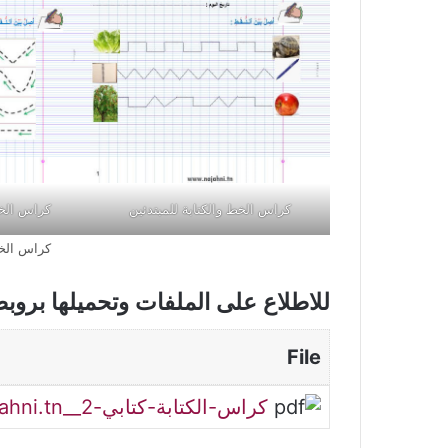
كراس الخط والكتابة للمبتدئين
كراس الخط
كراس الخط
للاطلاع على الملفات وتحميلها بروب
File
كراس-الكتابة-كتابي-www.najahni.tn__2