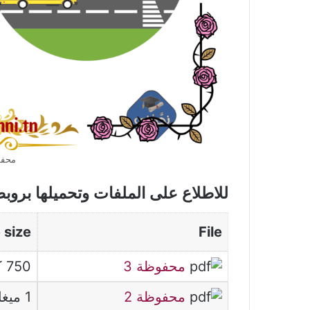
محف
للاطلاع على الملفات وتحميلها بروب
e size
File
محفوظة 3
750 كيلوبايت
محفوظة 2
1 ميغابايت