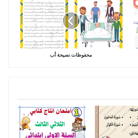
نصيحة
أب
محفوظات نصيحة أب