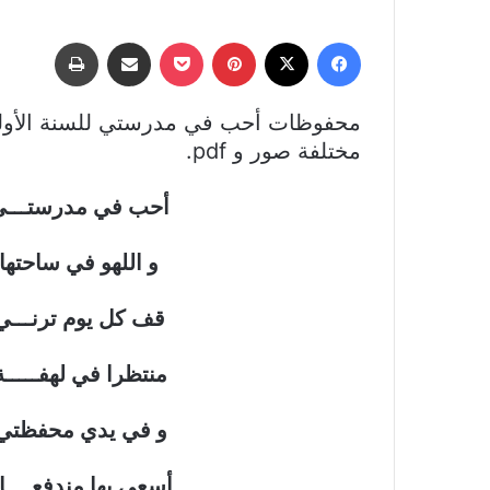
فيسبوك
‫X
بينتيريست
‫Pocket
مشاركة عبر البريد
طباعة
محفوظات أحب في مدرستي للسنة الأولى
مختلفة صور و pdf.
أحب في مدرستـــ
و اللهو في ساح
قف كل يوم ترنـــ
منتظرا في لهفــــ
و في يدي محفظت
أسعى بها مندفعــــ