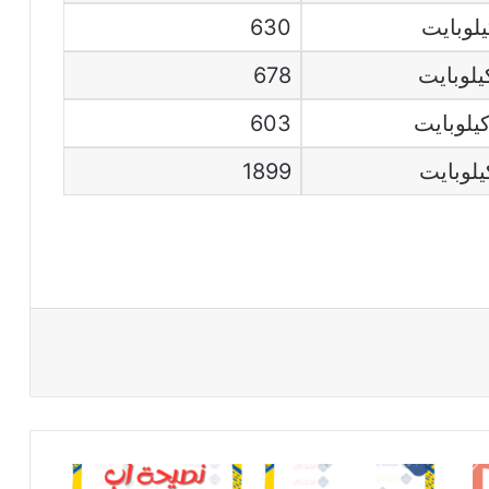
630
678
603
1899
محفوظات