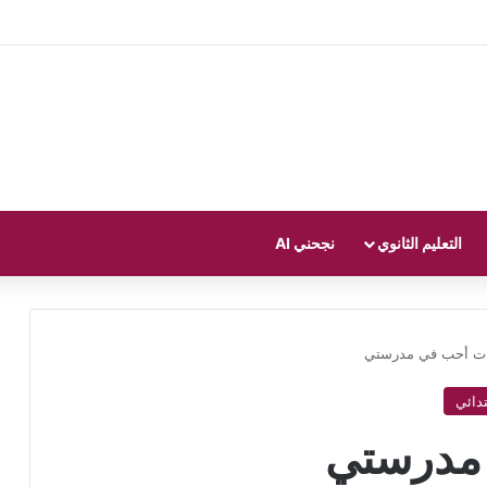
التعليم الثانوي
نجحني AI
ت أحب في مدرستي
مدرستي