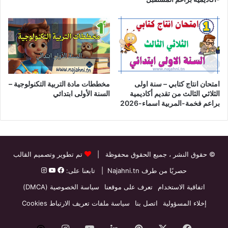
امتحان انتاج كتابي – سنة اولى
مخططات مادة التربية التكنولوجية –
الثلاثي الثالث من تقديم أكاديمية
السنة الأولى ابتدائي
براعم فخمة-المربية اسماء-2026
© حقوق النشر
، جميع الحقوق محفوظة |
تم تطوير وتصميم القالب
حصريًا من طرف
Najahni.tn
| تابعنا على:
اتفاقية الاستخدام
تعرف على موقعنا
سياسة الخصوصية (DMCA)
إخلاء المسؤولية
اتصل بنا
سياسة ملفات تعريف الارتباط Cookies
فيسبوك
‫X
بينتيريست
لينكدإن
‫YouTube
انستقرام