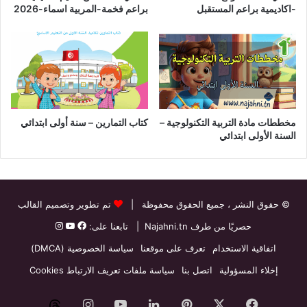
-اكاديمية براعم المستقبل
براعم فخمة-المربية اسماء-2026
مخططات مادة التربية التكنولوجية –
كتاب التمارين – سنة أولى ابتدائي
السنة الأولى ابتدائي
© حقوق النشر
، جميع الحقوق محفوظة |
تم تطوير وتصميم القالب
حصريًا من طرف
Najahni.tn
| تابعنا على:
اتفاقية الاستخدام
تعرف على موقعنا
سياسة الخصوصية (DMCA)
إخلاء المسؤولية
اتصل بنا
سياسة ملفات تعريف الارتباط Cookies
فيسبوك
‫X
بينتيريست
لينكدإن
‫YouTube
انستقرام
threads