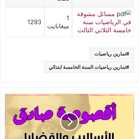
مسائل مشوقة
1
في الرياضيات سنة
1293
ميغابايت
خامسة الثلاثي الثالث
تمارين رياضيات
تمارين رياضيات السنة الخامسة ابتدائي
أقصوصة
صادق:
القضايا
المطروحة
والأساليب
الفنية