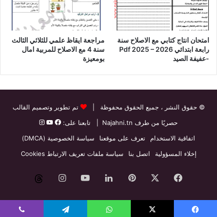
امتحان انتاج كتابي مع الاصلاح سنة
مراجعة ايقاظ علمي للثلاثي الثالث
رابعة ابتدائي Pdf 2025 – 2026
سنة 4 مع الاصلاح للمربية امال
-عفيفة الصيد
بومعيزة
© حقوق النشر
، جميع الحقوق محفوظة |
تم تطوير وتصميم القالب
حصريًا من طرف
Najahni.tn
| تابعنا على:
اتفاقية الاستخدام
تعرف على موقعنا
سياسة الخصوصية (DMCA)
إخلاء المسؤولية
اتصل بنا
سياسة ملفات تعريف الارتباط Cookies
فيسبوك
‫X
بينتيريست
لينكدإن
‫YouTube
انستقرام
threads