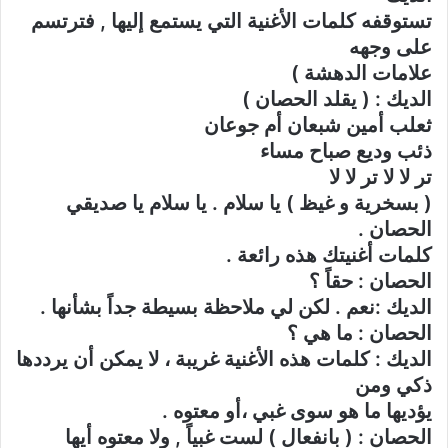
تستوقفه كلمات الأغنية التي يستمع إليها , فترتسم
على وجهه
علامات الدهشة )
الديك : ( يقلد الحصان )
ثعلب أمين شبعان أم جوعان
ذئب وديع صباح مساء
تر لا لا تر لا لا
( بسخرية و غيظ ) يا سلام . يا سلام يا صديقي
الحصان .
كلمات أغنيتك هذه رائعة .
الحصان : حقاً ؟
الديك :نعم . لكن لي ملاحظة بسيطة جداً بشأنها .
الحصان : ما هي ؟
الديك : كلمات هذه الأغنية غريبة ، لا يمكن أن يرددها
ذكي ومن
يؤديها ما هو سوى غبي ،أو معتوه .
الحصان : ( بانفعال ) لست غبياً , ولا معتوه أيها