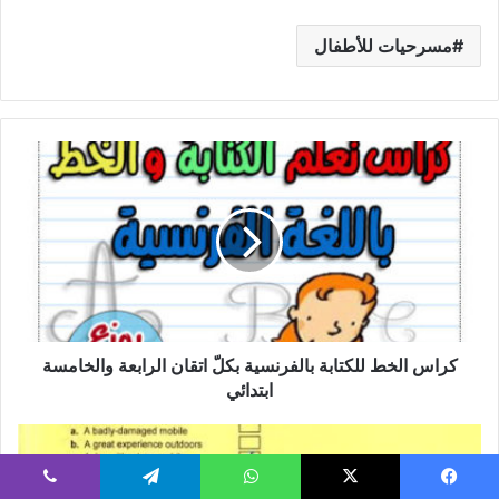
مسرحيات للأطفال
كراس
الخط
للكتابة
بالفرنسية
بكلّ
اتقان
الرابعة
والخامسة
ابتدائي
كراس الخط للكتابة بالفرنسية بكلّ اتقان الرابعة والخامسة
ابتدائي
إصلاح
امتحان
شهادة
يسبوك
‫X
واتساب
تيلقرام
ڤايبر