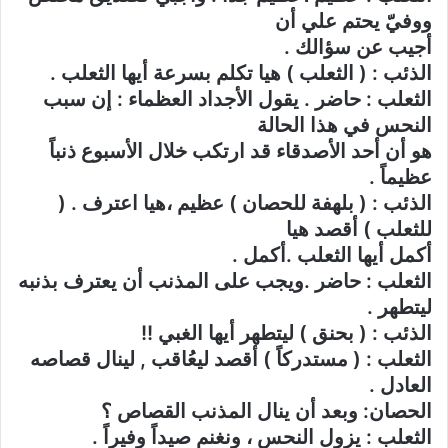
ووفيّ يحتم علي أن
أجيب عن سؤالك .
الذئب : ( الثعلب ) هيا تكلم بسرعة أيها الثعلب .
الثعلب : حاضر . يقول الأجداد العظماء : إن سبب
النحس في هذا الحالة
هو أن أحد الأصدقاء قد ارتكب خلال الأسبوع ذنباً
عظيماً .
الذئب : ( بلهفة للحصان ) عظيم ،هيا اعترف . (
للثعلب ) أقصد هيا
أكمل أيها الثعلب .أكمل .
الثعلب : حاضر .ويجب على المذنب أن يعترف بذنبه
ليتطهر .
الذئب : ( بحنق ) ليتطهر أيها الغبي !!
الثعلب : ( مستدركاً ) أقصد ليعُاقب , لينال قصاصه
العادل .
الحصان: وبعد أن ينال المذنب القصاص ؟
الثعلب : يزول النحس ، ونغنم صيداً وفيراً .