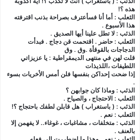
الذئب : ( باستغراب ) أنت لا تكذب ؟! أية أكذوبة
هذه ؟!
الثعلب : أما أنا فسأعترف بصراحة بذنب اقترفته
هذا الأسبوع .
الذئب : لا تطل علينا أيها الصديق .
الثعلب : حاضر . اقتحمت قن دجاج . فبدأت
الدجاجات بالقوقأة .وق . وق
قلت لهن في منتهى الديمقراطية : يا عزيزاتي
اللطيفات ،اللذيذات
إذا ضحت إحداكن بنفسها فلن أمس الأخريات بسوء
.
الذئب : وماذا كان جوابهن ؟
الثعلب : الاحتجاج ، والصياح .
الذئب : ( باستغراب ) هل قابلن لطفك باحتجاج ؟!
الثعلب : نعم .
الذئب : متخلفات ، مشاغبات ، غوغاء.. لا يفهمن إلا
بالعنف .
الثعلب : نعم . وهذا ما اضطررت إلى فعله .