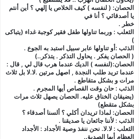
الحصان: ( لنفسه ) كيف الخلاص يا إلهي ؟ أين أنتم
يا أصدقائي ؟ أنا في
خطر .
الثعلب : وربما تناولها طفل فقير كوجبة غداء (يتباكى
)
الذئب :أو تناولها عابر سبيل استبد به الجوع .
( الحصان يفكر . يحاول التذكر . يتذكر..)
الحصان:(لنفسه ) الديك عندما هرب قال لي , قال :
عندما تريد طلب النجدة , اصهل مرتين .لا.لا بل ثلاث
مرات و بشكل متقاطع .
الذئب : حان وقت القصاص أيها المجرم .
(يضيقان الخناق عليه. الحصان يصهل ثلاث مرات
بشكل متقطع)
الحصان: لماذا تريدان أكلي ؟ ألسنا أصدقاء ؟
الذئب : لأننا جائعان يا صديقنا .
الثعلب : لا.لا. نحن ننفذ وصية الأجداد : الأجداد
العظام أيها الصديق.