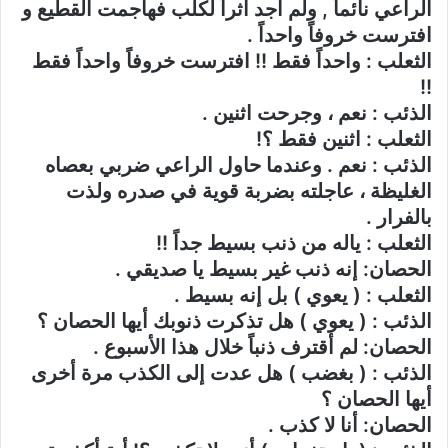
الراعي نائماً , ولم أجد أثراً لكلب فهاجمت القطيع و
افترست خروفاً واحداً .
الثعلب : واحداً فقط !! افترست خروفاً واحداً فقط
!!
الذئب : نعم ، وجرحت اثنين .
الثعلب : اثنين فقط ؟!
الذئب : نعم . وعندما حاول الراعي ضربي بعصاه
الغليظة ، عاجلته بضربة قوية في صدره ولذت
بالفرار .
الثعلب : ياله من ذنب بسيط جداً !!
الحصان: إنه ذنب غير بسيط يا صديقي .
الثعلب : ( يعوي ) بل إنه بسيط .
الذئب : ( يعوي ) هل تذكرت ذنوبك أيها الحصان ؟
الحصان: لم أقترف ذنباً خلال هذا الأسبوع .
الذئب : ( بغضب ) هل عدت إلى الكذب مرة أخرى
أيها الحصان ؟
الحصان: أنا لا كذب .