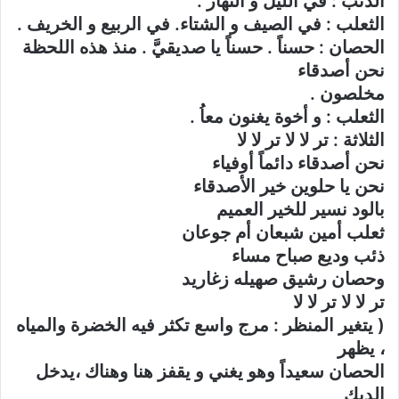
الذئب : في الليل و النهار .
الثعلب : في الصيف و الشتاء. في الربيع و الخريف .
الحصان : حسناً . حسناً يا صديقيَّ . منذ هذه اللحظة
نحن أصدقاء
مخلصون .
الثعلب : و أخوة يغنون معاُ .
الثلاثة : تر لا لا تر لا لا
نحن أصدقاء دائماً أوفياء
نحن يا حلوين خير الأصدقاء
بالود نسير للخير العميم
ثعلب أمين شبعان أم جوعان
ذئب وديع صباح مساء
وحصان رشيق صهيله زغاريد
تر لا لا تر لا لا
( يتغير المنظر : مرج واسع تكثر فيه الخضرة والمياه
، يظهر
الحصان سعيداً وهو يغني و يقفز هنا وهناك ،يدخل
الديك