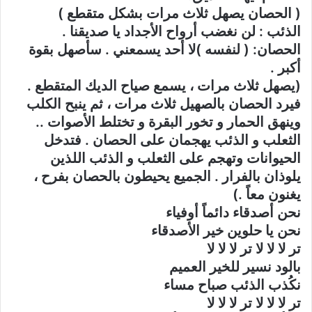
( الحصان يصهل ثلاث مرات بشكل متقطع )
الذئب : لن نغضب أرواح الأجداد يا صديقنا .
الحصان: ( لنفسه )لا أحد يسمعني . سأصهل بقوة
أكبر .
(يصهل ثلاث مرات ، يسمع صياح الديك المتقطع .
فيرد الحصان بالصهيل ثلاث مرات ، ثم ينبح الكلب
وينهق الحمار و تخور البقرة و تختلط الأصوات ..
الثعلب و الذئب يهجمان على الحصان . فتدخل
الحيوانات وتهجم على الثعلب و الذئب اللذين
يلوذان بالفرار . الجميع يحيطون بالحصان بفرح ،
يغنون معاً .)
نحن أصدقاء دائماً أوفياء
نحن يا حلوين خير الأصدقاء
تر لا لا لا تر لا لا لا
بالود نسير للخير العميم
نكُذب الذئب صباح مساء
تر لا لا لا تر لا لا لا