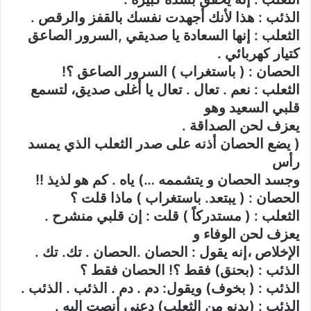
الذئب : هذا لأنك أجهدت نفسك بالقفز والرقص .
الثعلب : إنها السعادة يا صديقي ,السرور الصاعق
كتيار كهربائي .
الحصان : ( باستغراب ) السرور الصاعق ؟!
الثعلب : نعم . تعال . تعال يا أغلى صديق، لتسمع
قلبي السعيد وهو
يعزف لحن الصداقة .
( يضع الحصان أذنه على صدر الثعلب الذي يمسد
رأس
وجسد الحصان و يتشممه …) ياه . كم هو لذيذ !!
الحصان : ( يبتعد. باستغراب ) ماذا قلت ؟
الثعلب : ( مستدركاً ) قلت : إن قلبي منشرح .
يعزف لحن الوفاء و
الإخلاص ،إنه يقول : الحصان .الحصان . تك. تك .
الذئب : (بحنق) فقط ؟! الحصان فقط ؟
الذئب : ( بخوف) ويقول: دم . دم . الذئب . الذئب .
الذئب : (يدنو من الثعلب) دعني أنصت إليه .