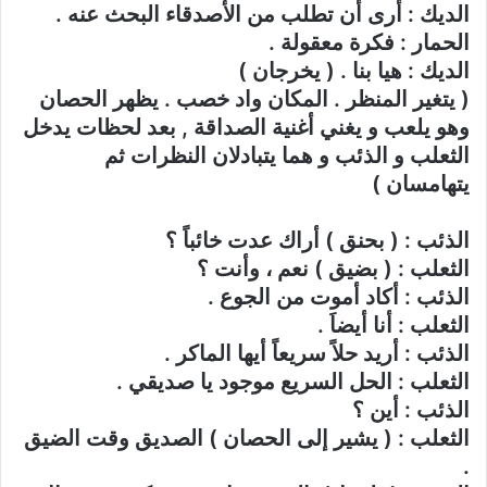
الديك : أرى أن تطلب من الأصدقاء البحث عنه .
الحمار : فكرة معقولة .
الديك : هيا بنا . ( يخرجان )
( يتغير المنظر . المكان واد خصب . يظهر الحصان
وهو يلعب و يغني أغنية الصداقة , بعد لحظات يدخل
الثعلب و الذئب و هما يتبادلان النظرات ثم
يتهامسان )
الذئب : ( بحنق ) أراك عدت خائباً ؟
الثعلب : ( بضيق ) نعم ، وأنت ؟
الذئب : أكاد أموت من الجوع .
الثعلب : أنا أيضاَ .
الذئب : أريد حلاً سريعاً أيها الماكر .
الثعلب : الحل السريع موجود يا صديقي .
الذئب : أين ؟
الثعلب : ( يشير إلى الحصان ) الصديق وقت الضيق
.