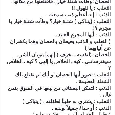
الحصان: وطأت شتلة خيار . فاقتلعتها من مكانها .
الثعلب : يا للهول !!
الذئب : إنه أعظم ذنب سمعته .
الثعلب : (يتباكى ) شتلة خيار؟ وطأت شتلة خيار يا
مجرم ؟!
الذئب : أيها المجرم العتيد .
( الثعلب و الذئب يحيطان بالحصان وهما يكشران
عن أنيابهما )
الحصان: (لنفسه . بخوف ) إنهما ينويان الشر .
سيفترسانني . كيف الخلاص يا إلهي ؟ كيف الخلاص
؟
الثعلب : تصور أيها الحصان لو أنك لم تقتلع تلك
الشتلة العظيمة .
الذئب : لتمكن البستاني من بيعها في السوق بثمن
غال .
الثعلب : يشترى به حليباً لطفلته . ( يتباكى )
الذئب : أو حذاءً جميلاً لولده .
(يحاول الحصان الهرب .. فلا يستطيع )