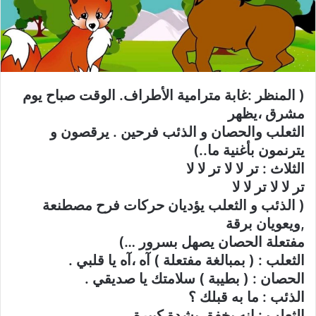
( المنظر :غابة مترامية الأطراف. الوقت صباح يوم
مشرق ،يظهر
الثعلب والحصان و الذئب فرحين . يرقصون و
يترنمون بأغنية ما..)
الثلاث : تر لا لا تر لا لا
تر لا لا تر لا لا
( الذئب و الثعلب يؤديان حركات فرح مصطنعة
,ويعويان برقة
مفتعلة الحصان يصهل بسرور …)
الثعلب : ( بمبالغة مفتعلة ) آه ،آه يا قلبي .
الحصان : ( بطيبة ) سلامتك يا صديقي .
الذئب : ما به قبلك ؟
الثعلب : إنه يخفق بشدة كبيرة .