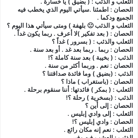
الثعلب و الذئب : ( بضيق ) يا خسارة .
الحصان : اطمئنا .سيأتي اليوم الذي يخطب فيه
الجميع ودكما .
الثعلب و الذئب 🙁 بلهفة ) ومتى سيأتي هذا اليوم ؟
الحصان : ( بعد تفكير )لا أعرف . ربما يكون غداً .
الثعلب والذئب : ( بسرور ) غداً ؟
الحصان : ربما . ربما بعد غد . أو بعد سنة .
الذئب : ( بخيبة ) بعد سنة كاملة ؟!
الحصان : نعم . وربما أكثر من سنة .
الذئب : (بضيق ) وما فائدة صداقتنا ؟
الحصان : (باستغراب ) ماذا ؟
الثعلب : ( بمكر ) فائدتها: أننا سنقوم برحلة .
الذئب : (بسخرية ) رحلة ؟!
الحصان : إلى أين ؟
الثعلب : إلى وادي إبليس .
الحصان : وادي إبليس ؟!
الثعلب : نعم إنه مكان رائع .
الذئب : العشب فيه وفير .