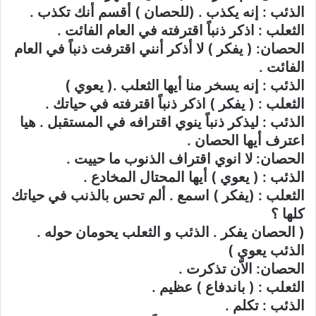
الذئب : إنه يكذب . (للحصان ) أقسم أنك تكذب .
الثعلب : اذكر ذنباً اقترفته في العام الفائت .
الحصان: ( يفكر ) لا أذكر أنني اقترفت ذنباً في العام
الفائت .
الذئب : إنه يسخر منا أيها الثعلب .( يعوي )
الثعلب : ( يفكر ) اذكر ذنباً اقترفته في حياتك .
الذئب : ليذكر ذنباً ينوي اقترافه في المستقبل . هيا
اعترف أيها الحصان .
الحصان: لا انوي اقتراف الذنوب ما حييت .
الذئب : ( يعوي ) أيها المحتال المخادع .
الثعلب : (يفكر ) اسمع . ألم تحس بالذنب في حياتك
كلها ؟
( الحصان يفكر . الذئب و الثعلب يحومان حوله .
الذئب يعوي )
الحصان: الاّن تذكرت .
الثعلب : ( باندفاع ) عظيم .
الذئب : تكلم .