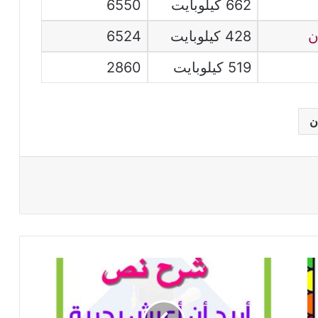
662 كيلوبايت
6550
ن
428 كيلوبايت
6524
519 كيلوبايت
2860
ن
شرح
نص
أريد
أن