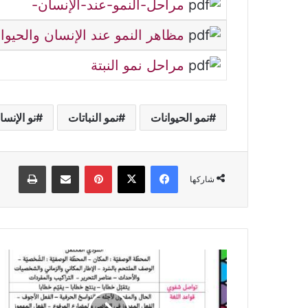
مراحل-النمو-عند-الإنسان-
مظاهر النمو عند الإنسان والحيوا
مراحل نمو النبتة
نمو الحيوانات
نمو النباتات
نو الإنسا
فيسبوك
‫X
بينتيريست
مشاركة عبر البريد
طباعة
شاركها
محاور
دروس
السنة
الخامسة