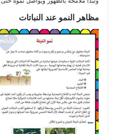
وتبدأ ملامحه بالظهور ويواصل نموه حتى
مظاهر النمو عند النباتات