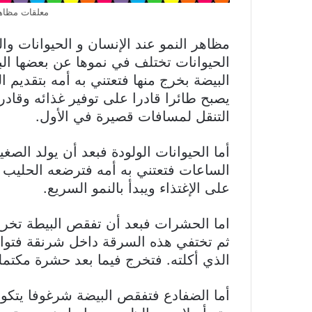
معلقات مظاهر
مظاهر النمو عند الإنسان و الحيوانات والن
الحيوانات تختلف في نموها عن بعضها الب
البيضة بخرج منها فتعتني به أمه بتقديم ا
يصبح طائرا قادرا على توفير غذائه وقادر
التنقل لمسافات قصيرة في الأول.
أما الحيوانات الولودة فبعد أن يولد الصغ
الساعات فتعتني به أمه فترضعه الحليب ا
على الإغتذاء ويبدأ بالنمو السريع.
اما الحشرات فبعد أن تفقص البيطة تخرج
ثم تختفي هذه السرقة داخل شرنقة فتواصل 
الذي أكلته. فتخرج فيما بعد حشرة مكتملة
أما الضفادع فتفقص البيضة شرغوفا يتكون