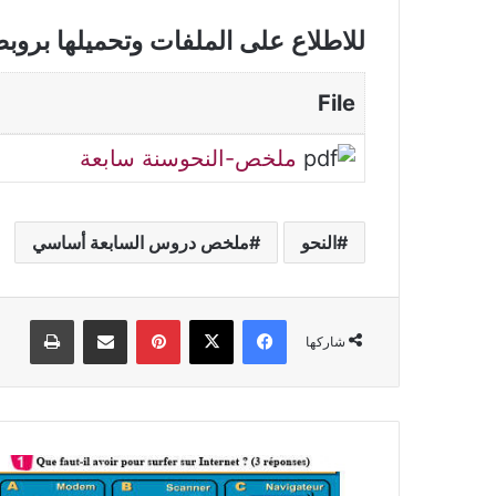
للاطلاع على الملفات وتحميلها بروب
File
ملخص-النحوسنة سابعة
النحو
ملخص دروس السابعة أساسي
فيسبوك
‫X
بينتيريست
مشاركة عبر البريد
طباعة
شاركها
فرض
تأليفي