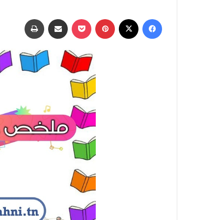
فيسبوك
‫X
بينتيريست
‫Pocket
مشاركة عبر البريد
طباعة