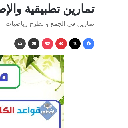
تمارين تطبيقية والإص
تمارين في الجمع والطرح رياضيات
فيسبوك
‫X
بينتيريست
‫Pocket
مشاركة عبر البريد
طباعة