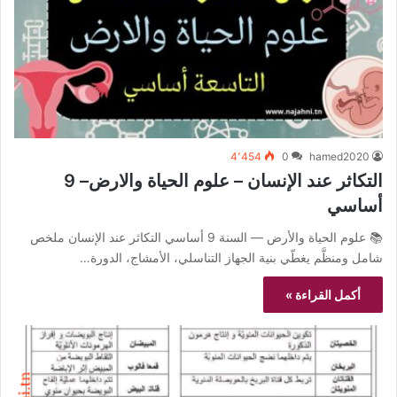
4٬454
0
hamed2020
التكاثر عند الإنسان – علوم الحياة والارض– 9
أساسي
📚 علوم الحياة والأرض — السنة 9 أساسي التكاثر عند الإنسان ملخص
شامل ومنظَّم يغطّي بنية الجهاز التناسلي، الأمشاج، الدورة…
أكمل القراءة »