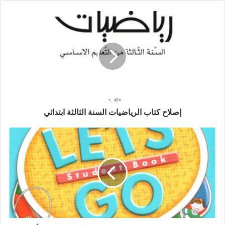
إصلاح
كتاب
الرياضيات
السنة
الثالثة
ابتدائي
إصلاح كتاب الرياضيات السنة الثالثة ابتدائي
كتاب
pdf
Let's
Go
starter
Student
book
لتعلم
الأنقليزية