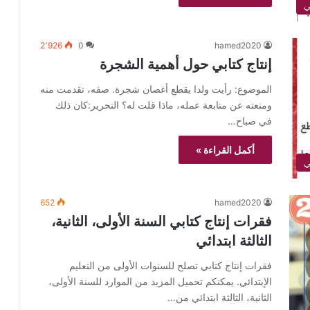
ي
2٬926
0
hamed2020
إنتاج كتابي حول أهمية الشجرة
الموضوع: رأيت ولدا يقطع أغصان شجرة. صفه، تقدمت منه
ومنعته عن متابعة عمله، ماذا قلت له؟ التحرير:كان ذلك
في صباح…
أكمل القراءة »
ي
652
hamed2020
فقرات إنتاج كتابي السنة الأولى، الثانية،
الثالثة ابتدائي
فقرات إنتاج كتابي تصلح للسنوات الأولى من التعليم
الإبتدائي. يمكنكم تحميل المزيد من الموارد للسنة الأولى،
الثانية، الثالثة ابتدائي من…