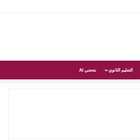
التعليم الثانوي
نجحني AI