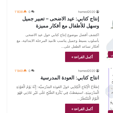
1٬838
0
hamed2020
إنتاج كتابي: عيد الاضحى – تعبير جميل
وسهل للأطفال مع أفكار مميزة
اكتشف أفضل موضوع إنتاج كتابي حول عيد الاضحى
بأسلوب بسيط وجميل يناسب تلاميذ المرحلة الابتدائية، مع
أفكار تساعد الطفل على…
ي
أكمل القراءة »
1٬949
0
hamed2020
انتاج كتابي: العودة المدرسية
إصْلَاحُ الْإنْتَاجِ الْكِتَابِي حَولَ العَودَة المَدْرَسيَّة: إِنَّهُ يَوْمُ الْعَوْدَةِ
الْمَدْرَسِيَةِ، استيقظتُ فِي بُكْرَةِ الصُّبْحِ عَلَى غَيْرِ عَادَتِي فَهْوَ
الْيَوْمُ الْمُنْتَظَرُ…
أكمل القراءة »