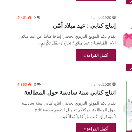
ي
4٬481
0
hamed2020
إنتاج كتابي : عيد ميلاد أمّي
يقدّم لكم الموقع التربوي نجحني إنتاجا كتابيا عن عيد ميلاد
الأم. الْمُنَاسَبَةُ : عِيدُ مِيلَادٍ / نَجَاحٌ / حَفْلُ تَكْرِيمٍ–…
أكمل القراءة »
ي
4٬860
0
hamed2020
انتاج كتابي سنة سادسة حول المطالعة
يقدم لكم الموقع التربوي نجحني انتاج كتابي سنة سادسة
حول المطالعة. يمكنكم تحميل التقييم بصيغة pdf.
الْمَوْضُوعُ: كُنتَ مُولَعًا بِالْمُطَالَعَةِ…
أكمل القراءة »