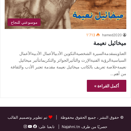
موسوعتي للنجاح
1٬713
hamed2020
ميخائيل نعيمة
العناوينمقدمةالسيرة الشخصيةالتكوين الأدبيالأعمال الأدبيةالأعمال
السياسيةالرؤية الفنيةالإرث والتأثيرالجوائز والتكريماتتأثير ميخائيل
نعيمةخلاصة تعريف بالكاتب ميخائيل نعيمة مقدمة تعتبر الأدب والثقافة
من أهم…
أكمل القراءة »
© حقوق النشر
، جميع الحقوق محفوظة |
تم تطوير وتصميم القالب
حصريًا من طرف
Najahni.tn
| تابعنا على: