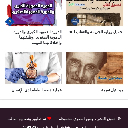
تحميل رواية الجريمة والعقاب pdf
الدورة الدموية الكبرى والدورة
الدموية الصغرى: وظيفتهما
واختلافاتهما المهمة
ميخائيل نعيمة
عملية هضم الطعام لدى الإنسان
© حقوق النشر
، جميع الحقوق محفوظة |
تم تطوير وتصميم القالب
حصريًا من طرف
Najahni.tn
| تابعنا على: