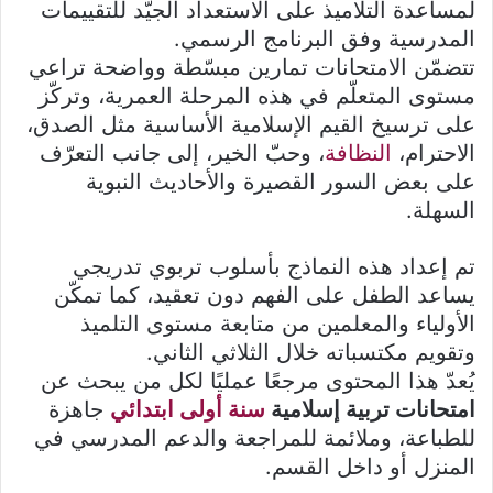
لمساعدة التلاميذ على الاستعداد الجيّد للتقييمات
المدرسية وفق البرنامج الرسمي.
تتضمّن الامتحانات تمارين مبسّطة وواضحة تراعي
مستوى المتعلّم في هذه المرحلة العمرية، وتركّز
على ترسيخ القيم الإسلامية الأساسية مثل الصدق،
الاحترام،
النظافة
، وحبّ الخير، إلى جانب التعرّف
على بعض السور القصيرة والأحاديث النبوية
السهلة.
تم إعداد هذه النماذج بأسلوب تربوي تدريجي
يساعد الطفل على الفهم دون تعقيد، كما تمكّن
الأولياء والمعلمين من متابعة مستوى التلميذ
وتقويم مكتسباته خلال الثلاثي الثاني.
يُعدّ هذا المحتوى مرجعًا عمليًا لكل من يبحث عن
امتحانات تربية إسلامية
سنة أولى ابتدائي
جاهزة
للطباعة، وملائمة للمراجعة والدعم المدرسي في
المنزل أو داخل القسم.