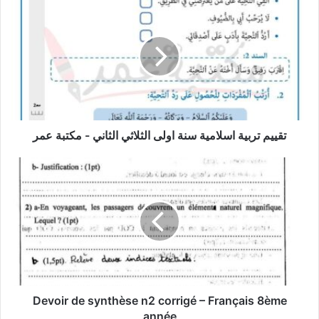
تربية
اسلامية
سنة
اولى
الثلاثي
الثاني
-
مكتبة
عمر
تقييم تربية اسلامية سنة اولى الثلاثي الثاني - مكتبة عمر
Devoir
de
synthèse
n2
corrigé
–
Français
8ème
année
Devoir de synthèse n2 corrigé – Français 8ème
année