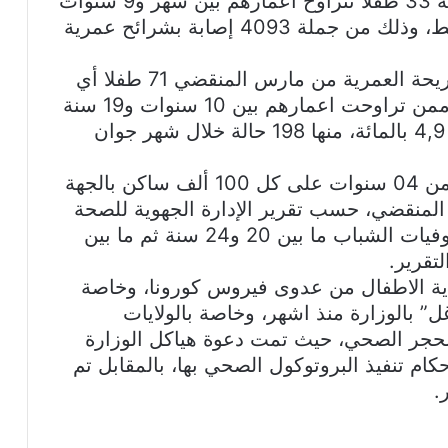
وكبار السن إيمان الزهواني هويمل، إصابة 33 طفلا تتراوح أعمارهم بين شهر و9 سنوات
بالفيروس، خلال شهر جوان المنقضي فقط، وذلك من جملة 4093 إصابة بشرائح عمرية
وبلغ عدد الأطفال المصابين من تلك الشريحة العمرية من مارس المنقضي 71 طفلا أي
بنسبة 0,7 بالمائة، وارتفع عدد المصابين ممن تراوحت اعمارهم بين 10 سنوات و19 سنة
خلال نفس المدة ليبلغ 485 اصابة بنسبة 4,9 بالمائة، منها 198 حالة خلال شهر جوان
وبلغ مؤشر وفيات الأطفال بالجهة الأقل من 04 سنوات على كل 100 ألف ساكن بالجهة
الفاصلة بين 14 إلى 20 جوان المنقضي، حسب تقرير الإدارة الجهوية للصحة
بمنوبة، 0.4 حالة وفاة، وهي نفس نسبة وفيات الشباب ما بين 20 و24 سنة ثم ما بين
ية الاطفال من عدوى فيروس كورونا، وخاصة
 بالوزارة منذ اشهر، وخاصة بالولايات
الحجر الصحي، حيث تمت دعوة هياكل الوزارة
كام تنفيذ البروتوكول الصحي بها، بالمقابل تم
.