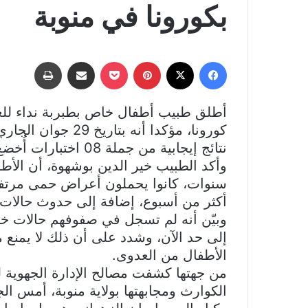
بكورونا في منوبة
فيسبوك
‫X
بينتيريست
‫Pocket
مشاركة عبر البريد
طباعة
أطلق طبيب أطفال خاص بطبربة نداء للع
نتائج إيجابية من جملة 08 اختبارات أُخضع لها أطفال مرضى.
أكثر من أسبوع، إضافة إلى حدوث حالات 
وبيّن أنه لم تسجل في صفوفهم حالات خ
إلى حد الآن، وشدد على أن ذلك لا يمنع 
الأطفال من العدوى.
من جهتها كشفت مصالح الإدارة الجهوية ل
الكوارث ومجابهتها بولاية منوبة، أمس ا