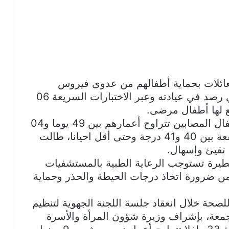
ائلات بحماية أطفالهم من عدوى فيروس
كورونا، مؤكدا أنه بتاريخ 29 جوان الجاري رصد في عيادته وعبر الاختبارات السريعة 06
وأكد الطبيب خير الدين بوشهوة، أن الأطفال المصابين تتراوح أعمارهم بين 49 يوما و04
سنوات، كانوا يحملون أعراض حمى مرتفعة بين 40 و41 درجة وحتى أقل احيانا، طالت
تقيئ وإسهال.
طيرة تستوجب الرعاية الطبية بالمستشفيات
من ضرورة اتخاذ درجات الحيطة والحذر وحماية
لصحة خلال انعقاد جلسة اللجنة الجهوية لتنظيم
لجمعة، بإشراف وزيرة شؤون المرأة والأسرة