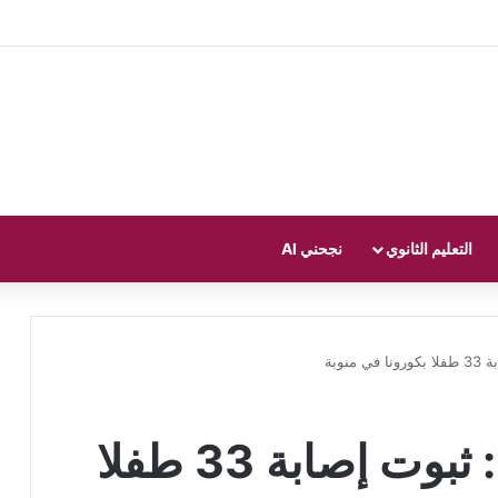
التعليم الثانوي
نجحني AI
نوبة
اقل من تسع سنوات: ثبوت إصابة 33 طفلا