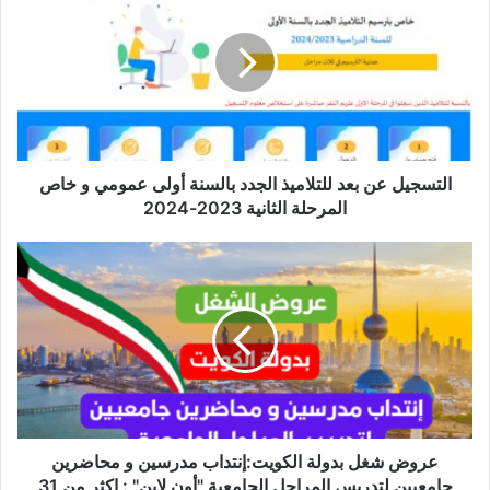
بعد
للتلاميذ
الجدد
بالسنة
أولى
عمومي
و
خاص
التسجيل عن بعد للتلاميذ الجدد بالسنة أولى عمومي و خاص
المرحلة
المرحلة الثانية 2023-2024
الثانية
2023-
عروض
2024
شغل
بدولة
الكويت:إنتداب
مدرسين
و
محاضرين
جامعيين
لتدريس
المراحل
عروض شغل بدولة الكويت:إنتداب مدرسين و محاضرين
الجامعية
جامعيين لتدريس المراحل الجامعية "أون لاين" : اكثر من 31