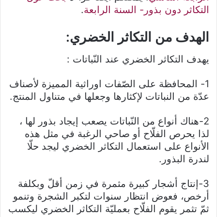
التكاثر دون بذور- السنة الرابعة
.
الهدف من التكاثر الخضري:
يهدف التكاثر الخضري عند النّباتات :
1- المحافظة على الصّفات اوراثية المميزة لأصناف
عدّة من النباتات لإكثارها وجعلها في متناول المنتج.
2-هناك أنواع من النّباتات يصعب إيجاد بذور لها ،
لذا يحرص الفلّاح أو صاحي الرغبة في مثل هذه
الأنواع على استعمال التكاثر الخضري ليجد حلّا
لندرة البذور.
3-إنتاج أشجار كبيرة مثمرة في زمن أقلّ وبكلفة
أرخص، فعوض انتظار سنوات لتكبر الشجرة وتنمو
ثمّ تثمر يقوم الفلّاح بعمليّة التكاثر الخضري ليكسب