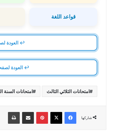
قواعد اللغة
↩️ العودة لصفحةام
↩️ العودة لصفحة
امتحانات الثلاثي الثالث
امتحانات السنة ال
فيسبوك
‫X
بينتيريست
مشاركة عبر البريد
طباعة
شاركها