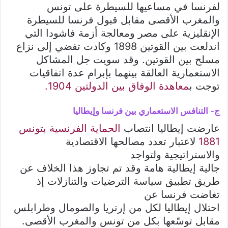
لفرنسا في مساعيها للسيطرة على تونس
والمغرب الأقصى مقابل قبول فرنسا للسيطرة
الإنقليزية على مصر ومعالجة أزمة فاشودا التي
اندلعت بين القوتين 1898 وكادت تفضي إلى نزاع
مسلح بين القوتين. وقد سويت جل المشاكل
الاستعمارية العالقة بينهما بإبرام عدة اتفاقيات
توجت ب
معاهدة الوفاق بين الدولتين 1904.
ج- التنافس الاستعماري بين فرنسا وإيطاليا
عارضت إيطاليا انتصاب
الحماية الفرنسية بتونس
1881
لاعتبار تعدد مصالحها الاقتصادية
والاستراتيجية ولتواجد
جالية إيطالية هامة وقد تم تجاوز هذا الخلاف عن
طريق تطبيق سياسة الترضيات والتنازلات إذ
تغاضت فرنسا عن
احتلال إيطاليا لكل من إرتريا والصومال وطرابلس
مقابل توسّعها بكل من تونس والمغرب الأقصى.