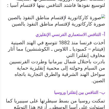
لتوسيع نفوذها فاشتد التنافس بينها لاقتسام آسيا :
صورة كاركاتورية لإقتسام مناطق النفوذ بالصين
أ- التنافس الاستعماري الفرنسي الإنقليزي
أخذت فرنسا منذ 1882 تتوسع في الهند الصينية
(فيتنام – كمبوديا ـ اللاوس ـ الكوشنشين) مما أثار
مخاوف إنقلترا التي
بادرت باحتلال شمال بيرمانيا وطردت الفرنسيين
من السيام وحولته إلى محمية إنقليزية حماية
سواحل الهند الشرقية والطرق التجارية باتجاه
الصين.
ب- التنافس بين إنقلترا وروسيا
تمكنت روسيا من بسط سيطرتها على سيبيريا كما
استولت على آسيا الوسطى. أزعج هذا التوسّع