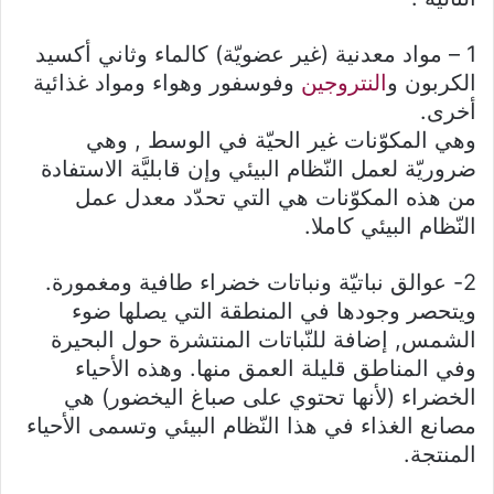
1 – مواد معدنية (غير عضويّة) كالماء وثاني أكسيد
الكربون و
النتروجين
وفوسفور وهواء ومواد غذائية
أخرى.
وهي المكوّنات غير الحيّة في الوسط , وهي
ضروريّة لعمل النّظام البيئي وإن قابليَّة الاستفادة
من هذه المكوّنات هي التي تحدّد معدل عمل
النّظام البيئي كاملا.
2- عوالق نباتيّة ونباتات خضراء طافية ومغمورة.
ويتحصر وجودها في المنطقة التي يصلها ضوء
الشمس, إضافة للنّباتات المنتشرة حول البحيرة
وفي المناطق قليلة العمق منها. وهذه الأحياء
الخضراء (لأنها تحتوي على صباغ اليخضور) هي
مصانع الغذاء في هذا النّظام البيئي وتسمى الأحياء
المنتجة.