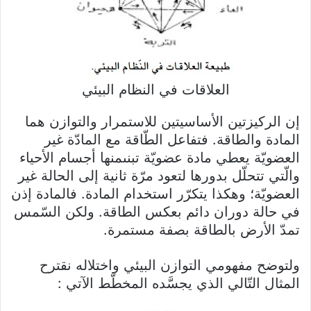
العلاقات في النظام البيئي
إن الركيزتين الأساسيتين للاستمرار والتوازن هما
المادة والطاقة. فتفاعل الطّاقة مع المادّة غير
العضويّة يعطي مادة عضويّة تبنىمنها أجسام الأحياء
والّتي تتحلّل بدورها لتعود مرّة ثانية إلى الحالة غير
العضويّة؛ وهكذا يتكرّر استخدام المادة. فالمادة إذن
في حالة دوران دائم بعكس الطاقة. ولكن السّمس
تمدّ الأرض بالطاقة بصفة مستمرة.
ولتوضح مفهومي التوازن البيئي واختلاله نقترح
المثال التّالي الذي يجسَّده المخطّط الآتي :