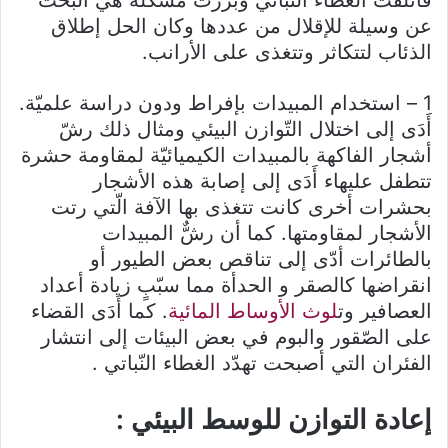
فأتلفت الغطاء النّباتي وبرزت مشكلة هي البحث
عن وسيلة للإقلال من عددها وكان الحل إطلاق
الذئاب لتتكاثر وتتغذى على الأرانب.
1 – استخدام المبيدات بإفراط ودون دراسة علميّة.
أَدَى إلى اختلال التّوازن البيئي ومثال ذلك رشّ
أشجار الفاكهة بالمبيدات الكيميائيّة لمقاومة حشرة
تتطفل عليهاء أَدَى إلى إصابة هذه الأشجار
بحشرات أخرى كانت تتغذى بها الآفة الّتي رتت
الأشجار لمقاومتها. كما أن رشٌّ المبيدات
بالطائرات أدّى إلى تناقص بعض الطيور أو
انقراضها كالصقر و الحدأة مما سبّبٍ زيادة أعداد
العصافير وت
لوث الأوساط المائية
. كما أَدَى القضاء
على الصّقور والبوم في بعض البيئات إلى انتشار
الفئران التي أصبحت تهدّد الغطاء النّباتي .
إعادة التوازن للوسط البيئي :