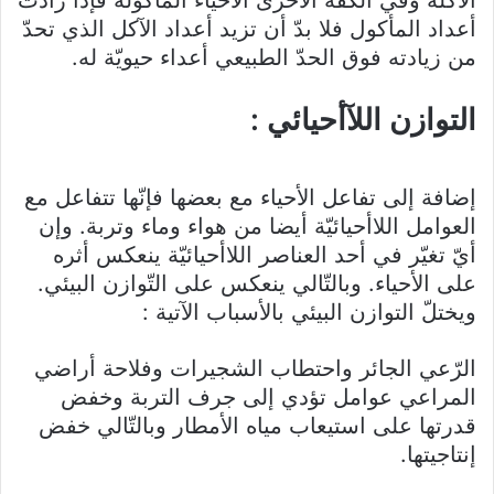
أعداد المأكول فلا بدّ أن تزيد أعداد الآكل الذي تحدّ
من زيادته فوق الحدّ الطبيعي أعداء حيويّة له.
التوازن اللآأحيائي :
إضافة إلى تفاعل الأحياء مع بعضها فإنّها تتفاعل مع
العوامل اللاأحيائيّة أيضا من هواء وماء وتربة. وإن
أيّ تغيّر في أحد العناصر اللاأحيائيّة ينعكس أثره
على الأحياء. وبالتّالي ينعكس على التّوازن البيئي.
ويختلّ التوازن البيئي بالأسباب الآتية :
الرّعي الجائر واحتطاب الشجيرات وفلاحة أراضي
المراعي عوامل تؤدي إلى جرف التربة وخفض
قدرتها على استيعاب مياه الأمطار وبالتّالي خفض
إنتاجيتها.