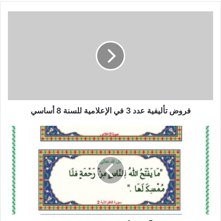
فروض
تأليفية
عدد
3
في
الإعلامية
للسنة
8
أساسي
فروض تأليفية عدد 3 في الإعلامية للسنة 8 أساسي
السور
القرآنية
والأحاديث
النبوية
السنة
السادسة