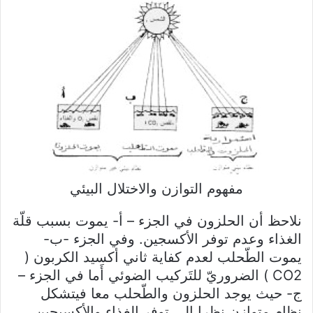
مفهوم التوازن والاختلال البيئي
نلاحظ أن الحلزون في الجزء – أ- يموت بسبب قلّة
الغذاء وعدم توفر الأكسجين. وفي الجزء -ب-
يموت الطّحلب لعدم كفاية ثاني أكسيد الكربون (
CO2 ) الضروريّ للتَركيب الضوئي أَما في الجزء –
ج- حيث يوجد الحلزون والطّحلب معا فيتشكل
نظام متوازن نظرا إلى توفر الغذاء والأكسيجين