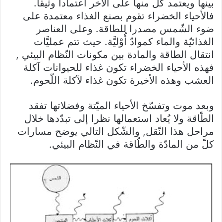
بينها ويعتمد كلّ منها على الأخر اعتمادا وثيقا.
فالأحياء الخضراء تقوم بصنع الغذاء معتمدة على
ضوء الشّمس مصدرا للطاقة. وعلى العناصر
الغذائيّة والماء كموادٌ أُوْليَّة. حيث تتم عمليَّات
انتقال الطاقة والمادة بين مكونات النّظام البيئي ,
فهذه الأحياء الخضراء تكون غذاء للحيوانات آكلة
العشب وهذه الأخيرة تكون غذاء لآكلة اللّحوم.
وبعد موت وتفسّخ الأحياء الميّتة وفضلاتها تفقد
الطّاقة ولا يُعاد استعمالها نظرا إلى تبدّدها خلال
مراحل هذا النّقل, والشّكل التالي يوضح مسارات
كلّ من المادّة والطّاقة في النّظام البيئي.