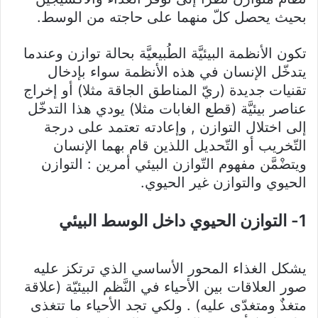
بحيث يحصل كلّ منهما على حاجته من الوسط.
تكون الأنظمة البيئيَّة الطُبيعيَّة بحالة توازن وعندما
يتدخّل الإنسان في هذه الأنظمة سواء بإدخال
تقنيات جديدة (ريّ المناطق الجاقة مثلا) أو إخراج
عناصر بيئيَّة (قطع الغابات مثلا) يودي هذا التدخّل
إلى اختلال التوازن , وإعادته تعتمد على درجة
التّخريب أو التّحديل اللذين قام بهما الإنسان
ويتضْمَّن مفهوم التّوازن البيئي أمرين : التوازن
الحيوي والتوازن غير الحيوي.
1- التوازن الحيوي داخل الوسط البيئي
يشكل الغذاء المحور الأساسي الذي ترتكز عليه
صور العلاقات بين الأحياء في النَّظم البيئيّة (علاقة
متغذٌ ومتغدّى عليه) . ولكي تجد الأحياء ما تتغذى