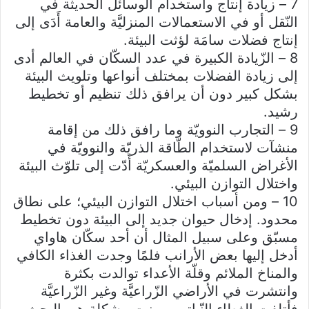
7 – زيادة إنتاج واستخدام الوسائل الحديثة في
النّقل أو في الاستعمالات المنزليَّة والعامة أَدَى إلى
إنتاج فضلات سامَة لؤثت البيئة.
8 – الزّيادة الكبيرة في عدد السكّان في العالم أدى
إلى زيادة الفضلات بمختلف أنواعها وتلويث البيئة
بشكل كبير دون أن يرافق ذلك تنظيم أو تخطيط
رشيد.
9 – التجارب النوويّة وما رافق ذلك من إقامة
منشآت لاستخدام الطّاقة الذريّة والنوويّة في
الأغراض السلميّة والعسكريّة أَدّت إلى تلوّث البيئة
واختلال التوازن البيئي.
10 – ومن أسباب اختلال التوازن البيئي؛ على نطاق
محدود. إدخال حيوان جديد إلى البيئة دون تخطيط
مسبّق وعلى سبيل المثال أن أحد سكّان هاواي
أدخل إليها بعض الأرانب فلمًا وجدت الغذاء الكافي
والمناخ الملائم وقلّة الأعداء توالدت بكثرة
وانتشرت في الأراضي الزّراعيَّة وغير الزّراعيَّة