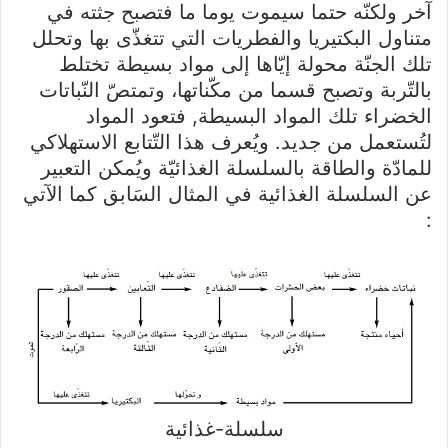
آخر ولكنّه حتما سيموت يوما ما فتصبح جثته في
متناول البكتيريا والفطريات التي تتغذّى بها وتحلل
تلك الجنّة محولة إيّاها إلى مواد بسيطة تختلط
بالتّربة وتصبح قسما من مكّناتها، وتمتصّ النّباتات
الخضراء تلك المواد البسيطة, فتعود المواد
لتُستعمل من جديد. ويُعرف هذا التّتابع الاستهلاكي
للمادّة والطاقة بالسلسلة الغذائيّة ويُمكن التعبير
عن السلسلة الغذائية في المثال السَابق كما الآتي
:
سلسلة-غذائية