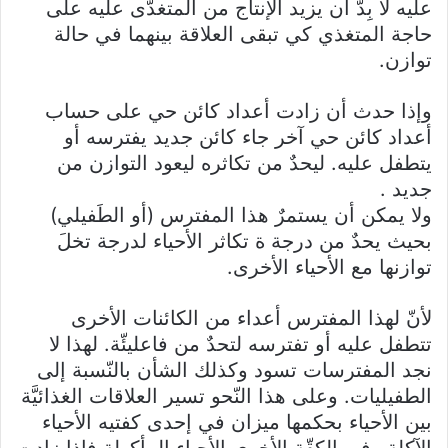
عليه لا بِدّ أن يزيد الإنتاج من المتغدّى عليه على
حاجة المتغذي كي تبقى العلاقة بينهما في حالة
توازن.
وإذا حدث أن زادت أعداد كائن حي على حساب
أعداد كائن حي آخر جاء كائن جديد يفترسه أو
يتطفل عليه. ليحدٌ من تكاثره ليعود التوازن من
جديد .
ولا يمكن أن يستمرٌ هذا المفترس (أو الطَفيلي)
بحيث يحدٌ من درجة ة تكاثر الأحياء لدرجة تخلَ
توازنها مع الأحياء الأخرى.
لأنّ لهذا المفترس أعداء من الكائنات الأخرى
تتطفل عليه أو تفترسه لتحدٌ من فاعليئّة. لهذا لا
نجد المفترسات تسود وكذلك الشأن بالنّسبة إلى
الطفيليات. وعلى هذا النّحو تسير العلاقات الغذائيَّة
بين الأحياء بحكمها ميزان في إحدى كفتيه الأحياء
الآكلة وفي الكقّة الأخرى الأحياء المأكولة فإذا زادت