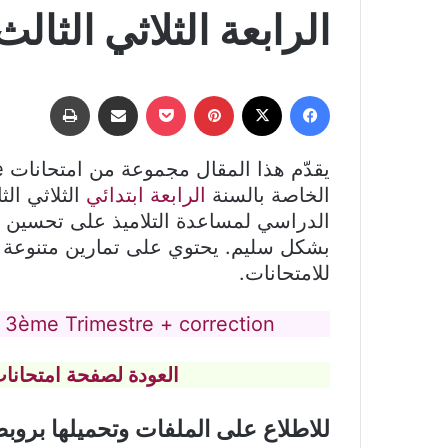
الرابعة الثلاثي الثالث
فيسبوك
‫X
بينتيريست
‫Pocket
مشاركة عبر البريد
طباعة
الخاصة بالسنة
الرابعة ابتدائي
الثلاثي الث
الدراسي لمساعدة التلاميذ على تحسين مها
بشكل سليم. يحتوي على تمارين متنوعة ت
للامتحانات.
 3ème Trimestre + correction
العودة لصفحة امتحانات 
للاطلاع على الملفات وتحميلها بروب