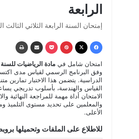
الرابعة
إمتحان السنة الرابعة الثلاثي الثالث ا
فيسبوك
‫X
بينتيريست
‫Pocket
مشاركة عبر البريد
طباعة
امتحان شامل في
مادة الرياضيات للسنة
وفق البرنامج الرسمي لقياس مدى اكتساب
الدراسية. يتضمن هذا الاختبار تمارين مت
القياس والهندسة، بأسلوب تدريجي يساعد 
الامتحان أداة مهمة للمراجعة النهائية والا
والمعلمين على تحديد مستوى التلميذ ومع
الأعلى.
للاطلاع على الملفات وتحميلها بروب