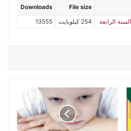
Downloads
File size
لسنة الرابعة
254 كيلوبايت
13555
كتاب
أثري
رصيدي
اللغوي
بالبطاقات
بدون
مسميات