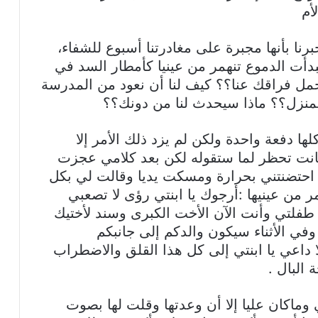
أم
رنا بأنها مجبرة على مغادرتنا أسبوع للشفاء،
فبدأت الدموع تنهمر من عينيا كأمطار السد في
تحمل فراقك عنا؟؟ كيف لنا أن نعود من المدرسة
لمنزل؟؟ ماذا سيحدث لنا من دونك؟؟
ها دفعة واحدة ولكن لم يزد ذلك الأمر إلا
انت تحظر لما ستقوله لكن بعد كلامي عجزت
ن احتضنتني بحرارة ومسكت يديا وقالت لي بكل
من عينيها :أرجوك يا ابنتي رؤى لا تصعبي
 طفلتي وأنت الآن الأخت الكبرى وسند لأختيك
في الأثناء سيكون والدكم إلى جانبكم
ا داعي يا ابنتي إلى كل هذا القلق والاضطراب
 البال .
ماكان عليا إلا أن وعدتها وقلت لها بصوت