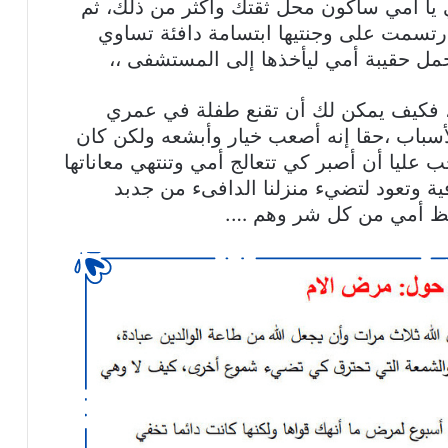
ي يا أمي سأكون محل ثقتك وأكثر من ذلك، ثم
 وارتسمت على وجنتيها ابتسامة دافئة تساوي
وحمل حقيبة أمي ليأخذها إلى المستشفى ،،
ا، فكيف يمكن لك أن تقنع طفلة في عمري
أسباب ،حقا إنه أصعب خيار وأبشعه ولكن كان
 عليا أن أصبر كي تتعالج أمي وتنتهي معاناتها
فية وتعود لتضيء منزلنا الدافىء من جدبد
حفظ أمي من كل شر وهم ….