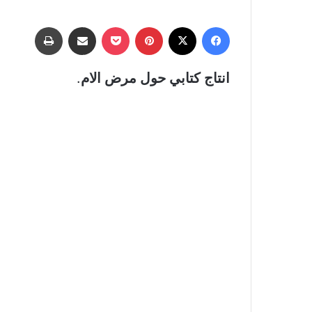
فيسبوك
‫X
بينتيريست
‫Pocket
مشاركة عبر البريد
طباعة
انتاج كتابي حول مرض الام
.