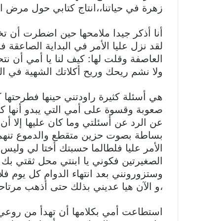
زهرة في حياتنا،،انتاج كتابي حول مرض ال
أنا أذكر جيدا ملامحها حين اضطرت أن تخب
لقد نزل عليا الأمر في البداية الصاعقة 
العاصفة وقلت لها: كيف لنا يا أمي أن ن
ولا نشم ريحك وريح أكلاتك الشهية في ا
هي أسئلة كثيرة راودتني حينها فطرحتها كل
صعوبة وقسوة على أمي التي يبدو أنها ك
عن الرد عن أسئلتي وما كان عليها إلا أ
بساطة بصوت حزين متقطع والدموع تنهمر 
الأمر عليا فلطالما حسبتك أختا لي وليس
الصغيرتين فكوني يا ابنتي محل ثقتي بك و
وستزورونني بعد انتهاء الدوام كل يوم فل
،و الآن هيا عديني بذلك حتى أذهب مرتاحة
استطاعت أمي بكلامها أن تهدأ من روعي و