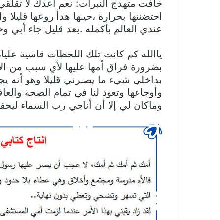
خافت متهدج النبرات: نعم أعدك لا تقلق
احتضنتها بحرارة ،حينها هدأ روعها قليلا
عندي العالم بأكمله .بعد قليل جاء أبي 
ياالله كم كانت تلك اللحظات قاسية علي
بضرورة فراق أمها عليها لأي سبب من ال
بداخلي شيء ما يصبرني قليلا وهو أنه يجب
وأوجاعها وتعود لنا في تمام الصحة والعا
وماكان لي إلا أن أناجي رب السماء لي