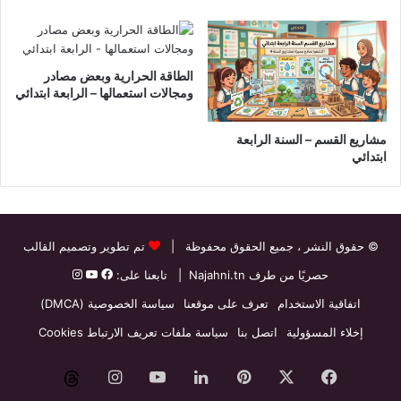
الطاقة الحرارية وبعض مصادر
ومجالات استعمالها – الرابعة ابتدائي
مشاريع القسم – السنة الرابعة
ابتدائي
© حقوق النشر
، جميع الحقوق محفوظة |
تم تطوير وتصميم القالب
حصريًا من طرف
Najahni.tn
| تابعنا على:
اتفاقية الاستخدام
تعرف على موقعنا
سياسة الخصوصية (DMCA)
إخلاء المسؤولية
اتصل بنا
سياسة ملفات تعريف الارتباط Cookies
فيسبوك
‫X
بينتيريست
لينكدإن
‫YouTube
انستقرام
threads