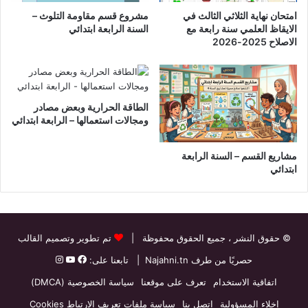
امتحان نهاية الثلاثي الثالث في
مشروع قسم مقاومة التلوث –
الايقاظ العلمي سنة رابعة مع
السنة الرابعة ابتدائي
الاصلاح 2025-2026
الطاقة الحرارية وبعض مصادر
ومجالات استعمالها – الرابعة ابتدائي
مشاريع القسم – السنة الرابعة
ابتدائي
© حقوق النشر
، جميع الحقوق محفوظة |
تم تطوير وتصميم القالب
حصريًا من طرف
Najahni.tn
| تابعنا على:
اتفاقية الاستخدام
تعرف على موقعنا
سياسة الخصوصية (DMCA)
إخلاء المسؤولية
اتصل بنا
سياسة ملفات تعريف الارتباط Cookies